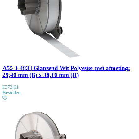
A55-1-483 | Glanzend Wit Polyester met afmeting:
25,40 mm (B) x 38,10 mm (H)
€
373,01
Bestellen