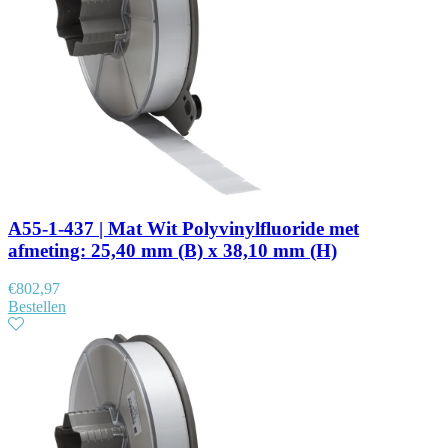
A55-1-437 | Mat Wit Polyvinylfluoride met
afmeting: 25,40 mm (B) x 38,10 mm (H)
€
802,97
Bestellen