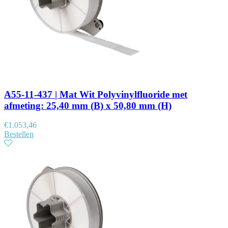
A55-11-437 | Mat Wit Polyvinylfluoride met
afmeting: 25,40 mm (B) x 50,80 mm (H)
€
1.053,46
Bestellen