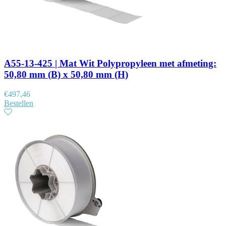
A55-13-425 | Mat Wit Polypropyleen met afmeting:
50,80 mm (B) x 50,80 mm (H)
€
497,46
Bestellen