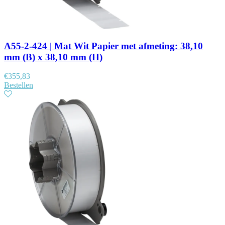
A55-2-424 | Mat Wit Papier met afmeting: 38,10
mm (B) x 38,10 mm (H)
€
355,83
Bestellen