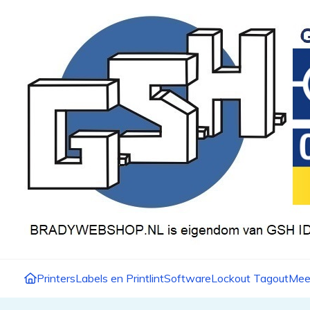
Printers
Labels en Printlint
Software
Lockout Tagout
Mee