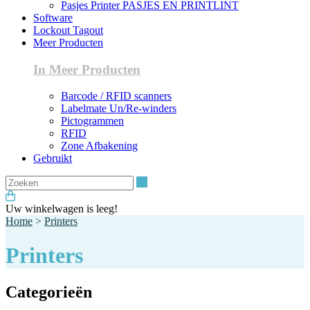
Pasjes Printer PASJES EN PRINTLINT
Software
Lockout Tagout
Meer Producten
In Meer Producten
Barcode / RFID scanners
Labelmate Un/Re-winders
Pictogrammen
RFID
Zone Afbakening
Gebruikt
Zoeken
Uw winkelwagen is leeg!
Home
>
Printers
Printers
Categorieën