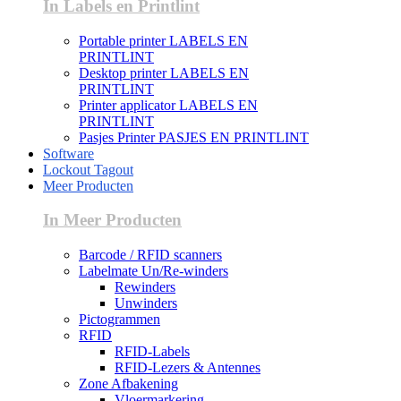
In Labels en Printlint
Portable printer LABELS EN
PRINTLINT
Desktop printer LABELS EN
PRINTLINT
Printer applicator LABELS EN
PRINTLINT
Pasjes Printer PASJES EN PRINTLINT
Software
Lockout Tagout
Meer Producten
In Meer Producten
Barcode / RFID scanners
Labelmate Un/Re-winders
Rewinders
Unwinders
Pictogrammen
RFID
RFID-Labels
RFID-Lezers & Antennes
Zone Afbakening
Vloermarkering