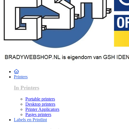
Printers
In Printers
Portable printers
Desktop printers
Printer Applicators
Pasjes printers
Labels en Printlint