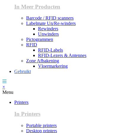
In Meer Producten
Barcode / RFID scanners
Labelmate Un/Re-winders
Rewinders
Unwinders
Pictogrammen
RFID
RFID-Labels
RFID-Lezers & Antennes
Zone Afbakening
Vloermarkering
Gebruikt
×
Menu
Printers
In Printers
Portable printers
Desktop printers