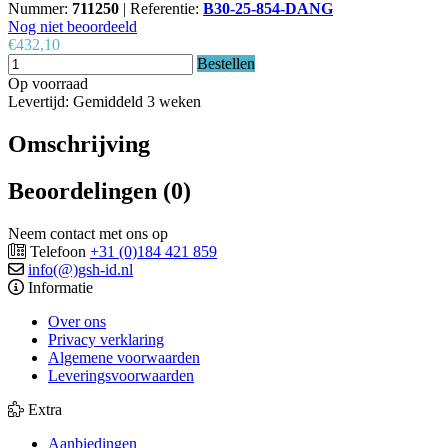
Nummer:
711250
|
Referentie:
B30-25-854-DANG
Nog niet beoordeeld
€432,10
Bestellen
Op voorraad
Levertijd: Gemiddeld 3 weken
Omschrijving
Beoordelingen (0)
Neem contact met ons op
Telefoon
+31 (0)184 421 859
info(@)gsh-id.nl
Informatie
Over ons
Privacy verklaring
Algemene voorwaarden
Leveringsvoorwaarden
Extra
Aanbiedingen