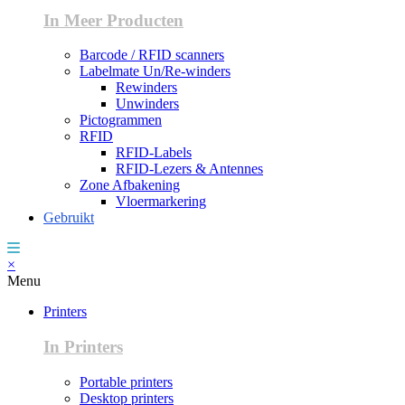
In Meer Producten
Barcode / RFID scanners
Labelmate Un/Re-winders
Rewinders
Unwinders
Pictogrammen
RFID
RFID-Labels
RFID-Lezers & Antennes
Zone Afbakening
Vloermarkering
Gebruikt
×
Menu
Printers
In Printers
Portable printers
Desktop printers