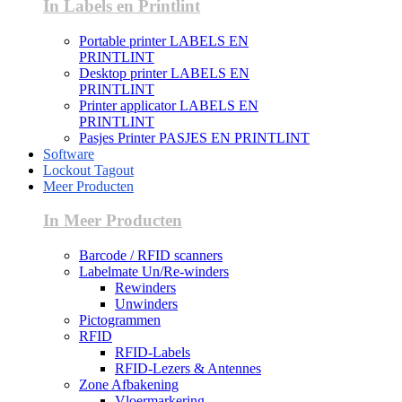
In Labels en Printlint
Portable printer LABELS EN
PRINTLINT
Desktop printer LABELS EN
PRINTLINT
Printer applicator LABELS EN
PRINTLINT
Pasjes Printer PASJES EN PRINTLINT
Software
Lockout Tagout
Meer Producten
In Meer Producten
Barcode / RFID scanners
Labelmate Un/Re-winders
Rewinders
Unwinders
Pictogrammen
RFID
RFID-Labels
RFID-Lezers & Antennes
Zone Afbakening
Vloermarkering