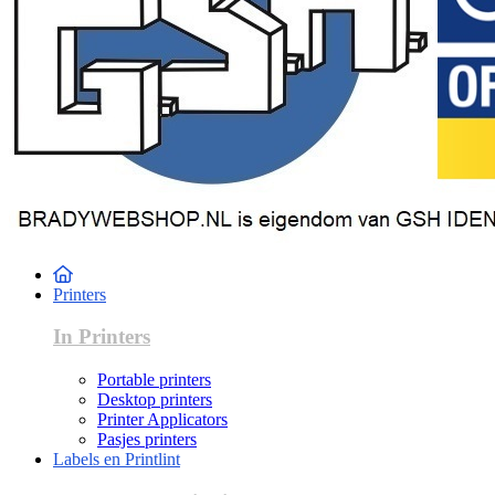
Printers
In Printers
Portable printers
Desktop printers
Printer Applicators
Pasjes printers
Labels en Printlint