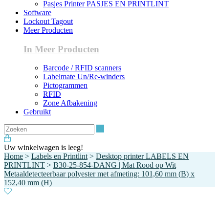
Pasjes Printer PASJES EN PRINTLINT
Software
Lockout Tagout
Meer Producten
In Meer Producten
Barcode / RFID scanners
Labelmate Un/Re-winders
Pictogrammen
RFID
Zone Afbakening
Gebruikt
Zoeken
Uw winkelwagen is leeg!
Home
>
Labels en Printlint
>
Desktop printer LABELS EN
PRINTLINT
>
B30-25-854-DANG | Mat Rood op Wit
Metaaldetecteerbaar polyester met afmeting: 101,60 mm (B) x
152,40 mm (H)