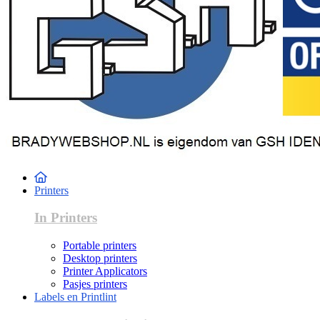
Printers
In Printers
Portable printers
Desktop printers
Printer Applicators
Pasjes printers
Labels en Printlint