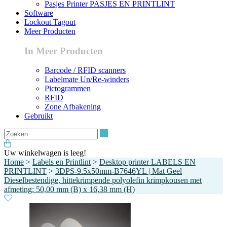
Pasjes Printer PASJES EN PRINTLINT
Software
Lockout Tagout
Meer Producten
In Meer Producten
Barcode / RFID scanners
Labelmate Un/Re-winders
Pictogrammen
RFID
Zone Afbakening
Gebruikt
Zoeken
Uw winkelwagen is leeg!
Home
>
Labels en Printlint
>
Desktop printer LABELS EN
PRINTLINT
>
3DPS-9.5x50mm-B7646YL | Mat Geel
Dieselbestendige, hittekrimpende polyolefin krimpkousen met
afmeting: 50,00 mm (B) x 16,38 mm (H)