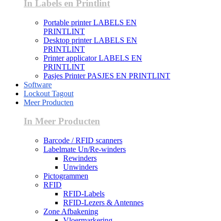
In Labels en Printlint
Portable printer LABELS EN
PRINTLINT
Desktop printer LABELS EN
PRINTLINT
Printer applicator LABELS EN
PRINTLINT
Pasjes Printer PASJES EN PRINTLINT
Software
Lockout Tagout
Meer Producten
In Meer Producten
Barcode / RFID scanners
Labelmate Un/Re-winders
Rewinders
Unwinders
Pictogrammen
RFID
RFID-Labels
RFID-Lezers & Antennes
Zone Afbakening
Vloermarkering