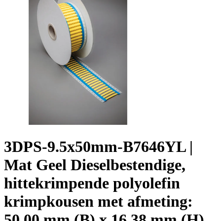
3DPS-9.5x50mm-B7646YL |
Mat Geel Dieselbestendige,
hittekrimpende polyolefin
krimpkousen met afmeting:
50,00 mm (B) x 16,38 mm (H)