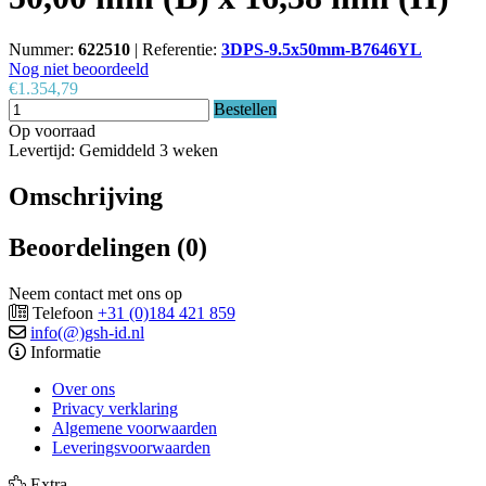
Nummer:
622510
|
Referentie:
3DPS-9.5x50mm-B7646YL
Nog niet beoordeeld
€1.354,79
Bestellen
Op voorraad
Levertijd: Gemiddeld 3 weken
Omschrijving
Beoordelingen (0)
Neem contact met ons op
Telefoon
+31 (0)184 421 859
info(@)gsh-id.nl
Informatie
Over ons
Privacy verklaring
Algemene voorwaarden
Leveringsvoorwaarden
Extra