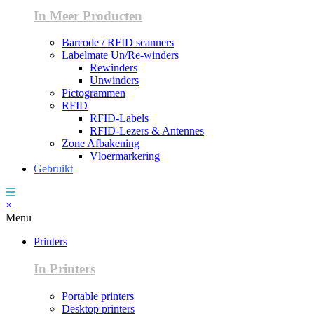
In Meer Producten
Barcode / RFID scanners
Labelmate Un/Re-winders
Rewinders
Unwinders
Pictogrammen
RFID
RFID-Labels
RFID-Lezers & Antennes
Zone Afbakening
Vloermarkering
Gebruikt
×
Menu
Printers
In Printers
Portable printers
Desktop printers