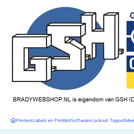
Printers
Labels en Printlint
Software
Lockout Tagout
Mee