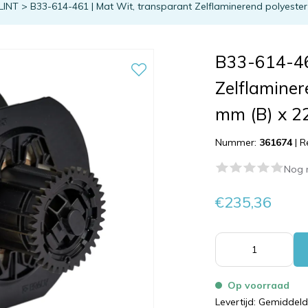
LINT
>
B33-614-461 | Mat Wit, transparant Zelflaminerend polyeste
B33-614-46
Zelflaminer
mm (B) x 2
Nummer:
361674
|
R
Nog 
€235,36
Op voorraad
Levertijd: Gemiddel