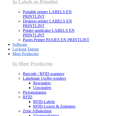
In Labels en Printlint
Portable printer LABELS EN
PRINTLINT
Desktop printer LABELS EN
PRINTLINT
Printer applicator LABELS EN
PRINTLINT
Pasjes Printer PASJES EN PRINTLINT
Software
Lockout Tagout
Meer Producten
In Meer Producten
Barcode / RFID scanners
Labelmate Un/Re-winders
Rewinders
Unwinders
Pictogrammen
RFID
RFID-Labels
RFID-Lezers & Antennes
Zone Afbakening
Vloermarkering