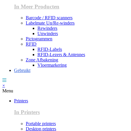
In Meer Producten
Barcode / RFID scanners
Labelmate Un/Re-winders
Rewinders
Unwinders
Pictogrammen
RFID
RFID-Labels
RFID-Lezers & Antennes
Zone Afbakening
Vloermarkering
Gebruikt
×
Menu
Printers
In Printers
Portable printers
Desktop printers