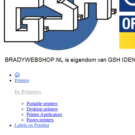
Printers
In Printers
Portable printers
Desktop printers
Printer Applicators
Pasjes printers
Labels en Printlint