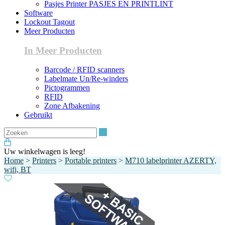
Pasjes Printer PASJES EN PRINTLINT
Software
Lockout Tagout
Meer Producten
In Meer Producten
Barcode / RFID scanners
Labelmate Un/Re-winders
Pictogrammen
RFID
Zone Afbakening
Gebruikt
Zoeken
Uw winkelwagen is leeg!
Home
>
Printers
>
Portable printers
>
M710 labelprinter AZERTY,
wifi, BT