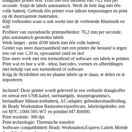
draagbare printer ooit. Print met een snelheid van 76,2 mm per
seconde. Snijd de labels automatisch. Werk de hele dag met één
volle batterij. Gebruik één printer voor talloze toepassingen en print
op de duurzaamste materialen.
Blijf verbonden waar u ook werkt met de verbeterde Bluetooth en
wifi
Profiteer van razendsnelle printsnelheden: 76,2 mm per seconde,
plus automatisch gesneden labels
Werk langer - print 4500 labels met één volle batterij
Geniet van meer duurzaamheid met een printer die bestand is tegen
een val van 1,20 m, opwaaiend zand en stof
Doe meer werk met een toetsenbord of software om labels te printen
Print wat en hoe u wilt - tekst, barcodes, vormen en afbeeldingen
met behulp van een toetsenbord of software
Krijg de flexibiliteit om ter plaatse labels op te slaan, te delen en te
importeren
Inclusief: Deze printer wordt geleverd in een verharde draagkoffer
en omvat een USB-kabel, snelstartgids, stuurprogramma's,
herlaadbare lithium-ionbatterij, AC-adapter, gebruikershandleiding,
de Brady Workstation Basisontwerpsoftware, labelrolgeleider, een
rol M7C-1000-595-WT en printlint M7-R6000.
Print resolutie: 300 dpi
Print technologie: Thermische transfert
Software compatibiliteit: Brady Workstation;Express Labels Mobile