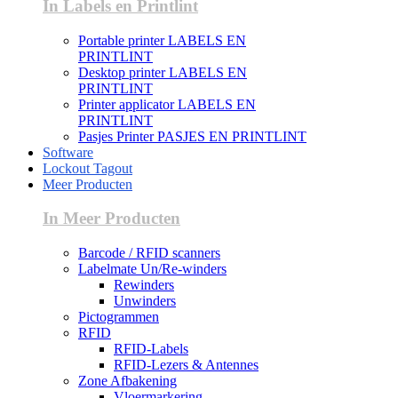
In Labels en Printlint
Portable printer LABELS EN
PRINTLINT
Desktop printer LABELS EN
PRINTLINT
Printer applicator LABELS EN
PRINTLINT
Pasjes Printer PASJES EN PRINTLINT
Software
Lockout Tagout
Meer Producten
In Meer Producten
Barcode / RFID scanners
Labelmate Un/Re-winders
Rewinders
Unwinders
Pictogrammen
RFID
RFID-Labels
RFID-Lezers & Antennes
Zone Afbakening
Vloermarkering