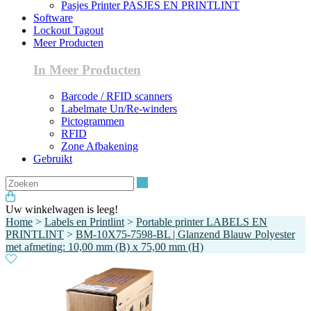
Pasjes Printer PASJES EN PRINTLINT
Software
Lockout Tagout
Meer Producten
In Meer Producten
Barcode / RFID scanners
Labelmate Un/Re-winders
Pictogrammen
RFID
Zone Afbakening
Gebruikt
Zoeken
Uw winkelwagen is leeg!
Home
>
Labels en Printlint
>
Portable printer LABELS EN
PRINTLINT
>
BM-10X75-7598-BL | Glanzend Blauw Polyester
met afmeting: 10,00 mm (B) x 75,00 mm (H)