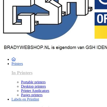
Printers
In Printers
Portable printers
Desktop printers
Printer Applicators
Pasjes printers
Labels en Printlint