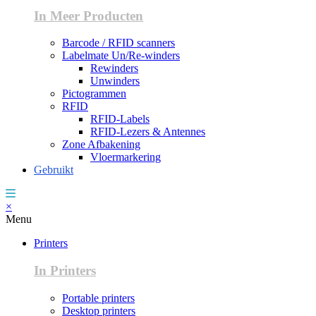
In Meer Producten
Barcode / RFID scanners
Labelmate Un/Re-winders
Rewinders
Unwinders
Pictogrammen
RFID
RFID-Labels
RFID-Lezers & Antennes
Zone Afbakening
Vloermarkering
Gebruikt
×
Menu
Printers
In Printers
Portable printers
Desktop printers