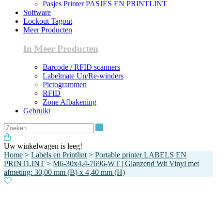
Pasjes Printer PASJES EN PRINTLINT
Software
Lockout Tagout
Meer Producten
In Meer Producten
Barcode / RFID scanners
Labelmate Un/Re-winders
Pictogrammen
RFID
Zone Afbakening
Gebruikt
Zoeken
Uw winkelwagen is leeg!
Home
>
Labels en Printlint
>
Portable printer LABELS EN
PRINTLINT
>
M6-30x4.4-7696-WT | Glanzend Wit Vinyl met
afmeting: 30,00 mm (B) x 4,40 mm (H)