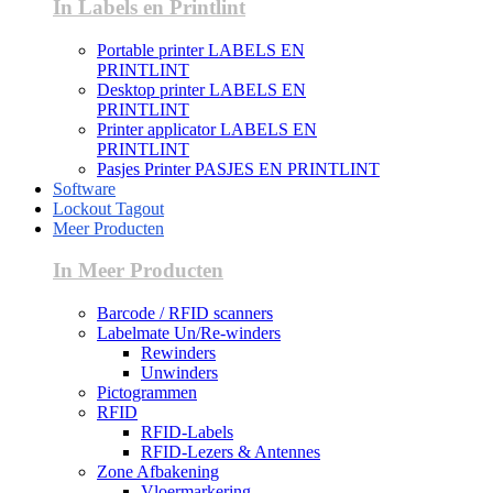
In Labels en Printlint
Portable printer LABELS EN
PRINTLINT
Desktop printer LABELS EN
PRINTLINT
Printer applicator LABELS EN
PRINTLINT
Pasjes Printer PASJES EN PRINTLINT
Software
Lockout Tagout
Meer Producten
In Meer Producten
Barcode / RFID scanners
Labelmate Un/Re-winders
Rewinders
Unwinders
Pictogrammen
RFID
RFID-Labels
RFID-Lezers & Antennes
Zone Afbakening
Vloermarkering