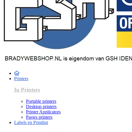
Printers
In Printers
Portable printers
Desktop printers
Printer Applicators
Pasjes printers
Labels en Printlint