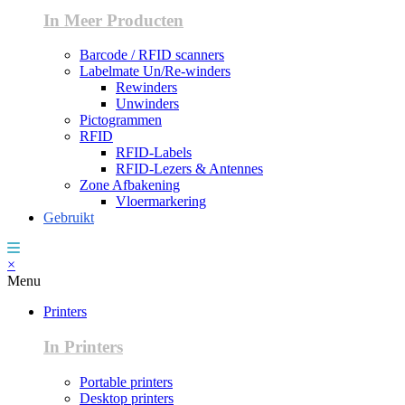
In Meer Producten
Barcode / RFID scanners
Labelmate Un/Re-winders
Rewinders
Unwinders
Pictogrammen
RFID
RFID-Labels
RFID-Lezers & Antennes
Zone Afbakening
Vloermarkering
Gebruikt
×
Menu
Printers
In Printers
Portable printers
Desktop printers