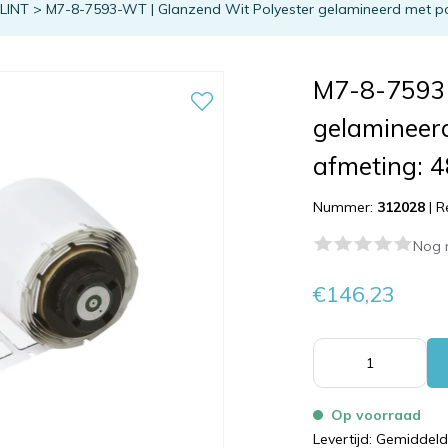
TLINT
>
M7-8-7593-WT | Glanzend Wit Polyester gelamineerd met po
M7-8-7593-
gelamineer
afmeting: 
Nummer:
312028
|
R
Nog 
€146,23
Op voorraad
Levertijd: Gemiddel