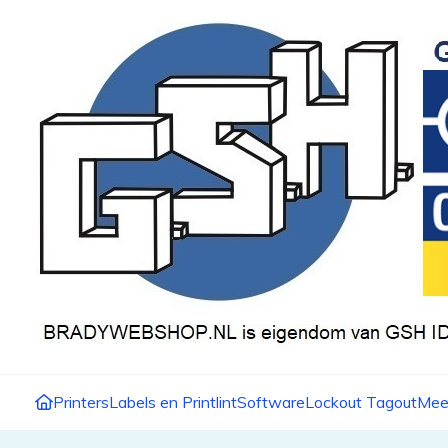
Printers
Labels en Printlint
Software
Lockout Tagout
Mee