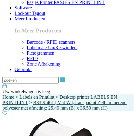
Pasjes Printer PASJES EN PRINTLINT
Software
Lockout Tagout
Meer Producten
In Meer Producten
Barcode / RFID scanners
Labelmate Un/Re-winders
Pictogrammen
RFID
Zone Afbakening
Gebruikt
Zoeken
Uw winkelwagen is leeg!
Home
>
Labels en Printlint
>
Desktop printer LABELS EN
PRINTLINT
>
B33-9-461 | Mat Wit, transparant Zelflaminerend
polyester met afmeting: 25,40 mm (B) x 36,50 mm (H)