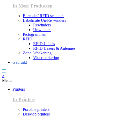
In Meer Producten
Barcode / RFID scanners
Labelmate Un/Re-winders
Rewinders
Unwinders
Pictogrammen
RFID
RFID-Labels
RFID-Lezers & Antennes
Zone Afbakening
Vloermarkering
Gebruikt
×
Menu
Printers
In Printers
Portable printers
Desktop printers