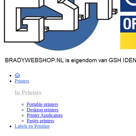
Printers
In Printers
Portable printers
Desktop printers
Printer Applicators
Pasjes printers
Labels en Printlint