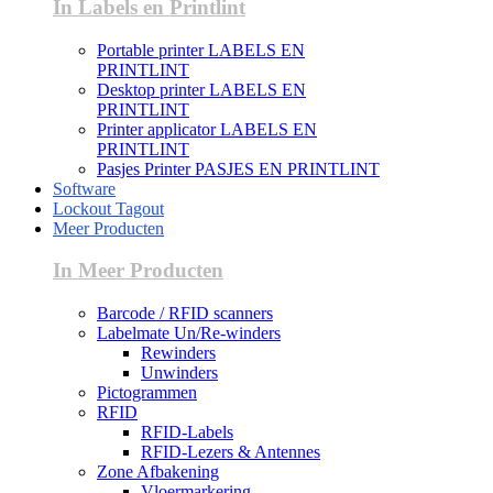
In Labels en Printlint
Portable printer LABELS EN
PRINTLINT
Desktop printer LABELS EN
PRINTLINT
Printer applicator LABELS EN
PRINTLINT
Pasjes Printer PASJES EN PRINTLINT
Software
Lockout Tagout
Meer Producten
In Meer Producten
Barcode / RFID scanners
Labelmate Un/Re-winders
Rewinders
Unwinders
Pictogrammen
RFID
RFID-Labels
RFID-Lezers & Antennes
Zone Afbakening
Vloermarkering