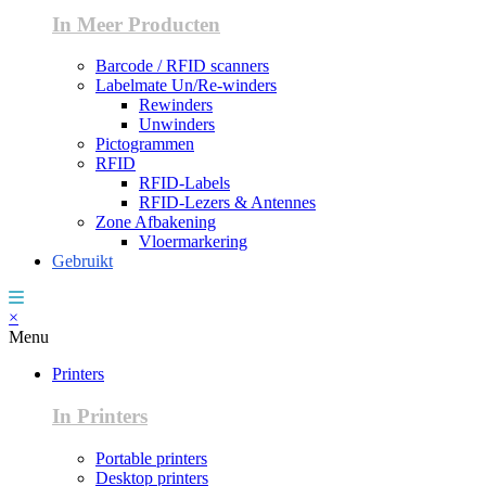
In Meer Producten
Barcode / RFID scanners
Labelmate Un/Re-winders
Rewinders
Unwinders
Pictogrammen
RFID
RFID-Labels
RFID-Lezers & Antennes
Zone Afbakening
Vloermarkering
Gebruikt
×
Menu
Printers
In Printers
Portable printers
Desktop printers