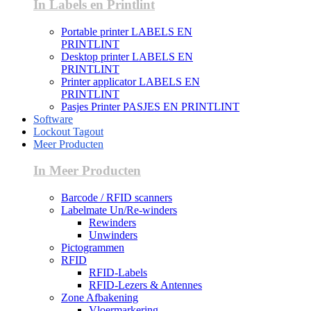
In Labels en Printlint
Portable printer LABELS EN
PRINTLINT
Desktop printer LABELS EN
PRINTLINT
Printer applicator LABELS EN
PRINTLINT
Pasjes Printer PASJES EN PRINTLINT
Software
Lockout Tagout
Meer Producten
In Meer Producten
Barcode / RFID scanners
Labelmate Un/Re-winders
Rewinders
Unwinders
Pictogrammen
RFID
RFID-Labels
RFID-Lezers & Antennes
Zone Afbakening
Vloermarkering