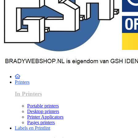
Printers
In Printers
Portable printers
Desktop printers
Printer Applicators
Pasjes printers
Labels en Printlint