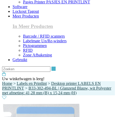
Pasjes Printer PASJES EN PRINTLINT
Software
Lockout Tagout
Meer Producten
In Meer Producten
Barcode / RFID scanners
Labelmate Un/Re-winders
Pictogrammen
RFID
Zone Afbakening
Gebruikt
Zoeken
Uw winkelwagen is leeg!
Home
>
Labels en Printlint
>
Desktop printer LABELS EN
PRINTLINT
>
B33-302-494-BL | Glanzend Blauw, wit Polyester
met afmeting: 41,28 mm (B) x 15,24 mm (H)