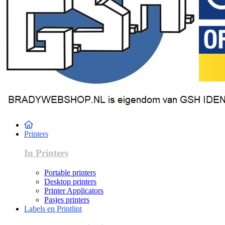
Printers
In Printers
Portable printers
Desktop printers
Printer Applicators
Pasjes printers
Labels en Printlint