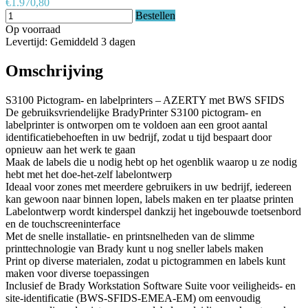
€1.970,80
Bestellen
Op voorraad
Levertijd: Gemiddeld 3 dagen
Omschrijving
S3100 Pictogram- en labelprinters – AZERTY met BWS SFIDS
De gebruiksvriendelijke BradyPrinter S3100 pictogram- en
labelprinter is ontworpen om te voldoen aan een groot aantal
identificatiebehoeften in uw bedrijf, zodat u tijd bespaart door
opnieuw aan het werk te gaan
Maak de labels die u nodig hebt op het ogenblik waarop u ze nodig
hebt met het doe-het-zelf labelontwerp
Ideaal voor zones met meerdere gebruikers in uw bedrijf, iedereen
kan gewoon naar binnen lopen, labels maken en ter plaatse printen
Labelontwerp wordt kinderspel dankzij het ingebouwde toetsenbord
en de touchscreeninterface
Met de snelle installatie- en printsnelheden van de slimme
printtechnologie van Brady kunt u nog sneller labels maken
Print op diverse materialen, zodat u pictogrammen en labels kunt
maken voor diverse toepassingen
Inclusief de Brady Workstation Software Suite voor veiligheids- en
site-identificatie (BWS-SFIDS-EMEA-EM) om eenvoudig