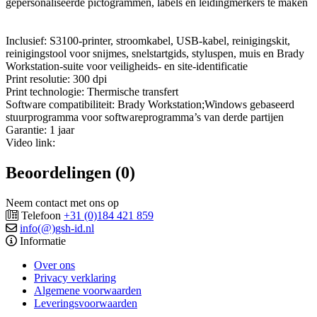
gepersonaliseerde pictogrammen, labels en leidingmerkers te maken
Inclusief: S3100-printer, stroomkabel, USB-kabel, reinigingskit,
reinigingstool voor snijmes, snelstartgids, styluspen, muis en Brady
Workstation-suite voor veiligheids- en site-identificatie
Print resolutie: 300 dpi
Print technologie: Thermische transfert
Software compatibiliteit: Brady Workstation;Windows gebaseerd
stuurprogramma voor softwareprogramma’s van derde partijen
Garantie: 1 jaar
Video link:
Beoordelingen (0)
Neem contact met ons op
Telefoon
+31 (0)184 421 859
info(@)gsh-id.nl
Informatie
Over ons
Privacy verklaring
Algemene voorwaarden
Leveringsvoorwaarden