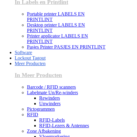
In Labels en Printlint
Portable printer LABELS EN
PRINTLINT
Desktop printer LABELS EN
PRINTLINT
Printer applicator LABELS EN
PRINTLINT
Pasjes Printer PASJES EN PRINTLINT
Software
Lockout Tagout
Meer Producten
In Meer Producten
Barcode / RFID scanners
Labelmate Un/Re-winders
Rewinders
Unwinders
Pictogrammen
RFID
RFID-Labels
RFID-Lezers & Antennes
Zone Afbakening
Vloermarkering