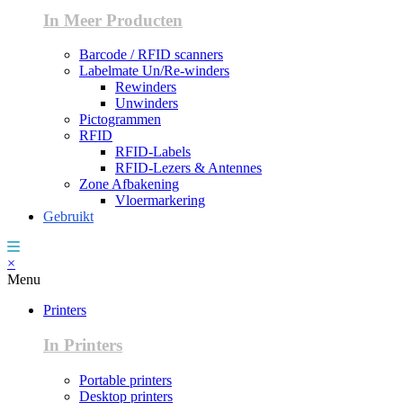
In Meer Producten
Barcode / RFID scanners
Labelmate Un/Re-winders
Rewinders
Unwinders
Pictogrammen
RFID
RFID-Labels
RFID-Lezers & Antennes
Zone Afbakening
Vloermarkering
Gebruikt
×
Menu
Printers
In Printers
Portable printers
Desktop printers