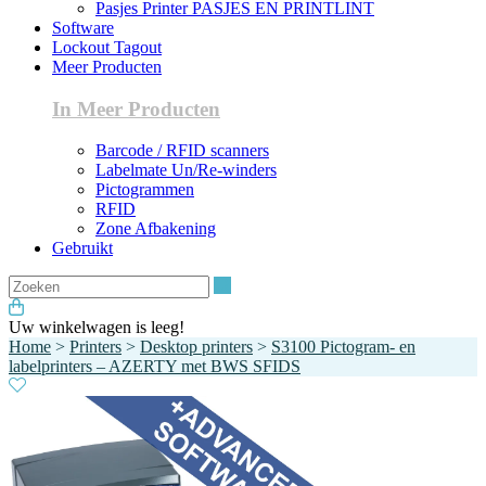
Pasjes Printer PASJES EN PRINTLINT
Software
Lockout Tagout
Meer Producten
In Meer Producten
Barcode / RFID scanners
Labelmate Un/Re-winders
Pictogrammen
RFID
Zone Afbakening
Gebruikt
Zoeken
Uw winkelwagen is leeg!
Home
>
Printers
>
Desktop printers
>
S3100 Pictogram- en
labelprinters – AZERTY met BWS SFIDS