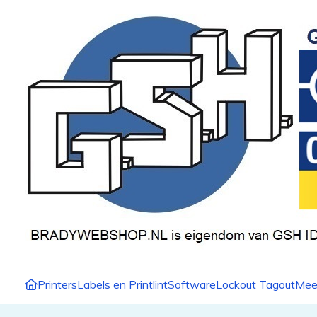
Printers
Labels en Printlint
Software
Lockout Tagout
Mee