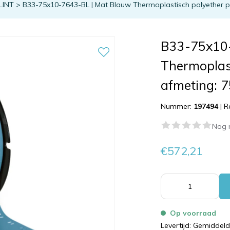
LINT
>
B33-75x10-7643-BL | Mat Blauw Thermoplastisch polyether p
B33-75x10
Thermoplas
afmeting: 
Nummer:
197494
|
R
Nog 
€572,21
Op voorraad
Levertijd: Gemiddel