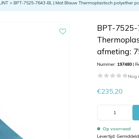
LINT
>
BPT-7525-7643-BL | Mat Blauw Thermoplastisch polyether po
BPT-7525-
Thermoplas
afmeting: 
Nummer:
197480
|
R
Nog 
€235,20
Op voorraad
Levertijd: Gemiddel