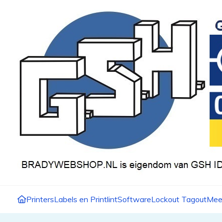
Printers
Labels en Printlint
Software
Lockout Tagout
Mee