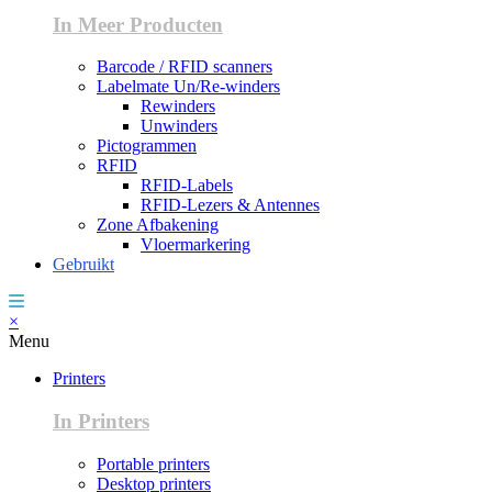
In Meer Producten
Barcode / RFID scanners
Labelmate Un/Re-winders
Rewinders
Unwinders
Pictogrammen
RFID
RFID-Labels
RFID-Lezers & Antennes
Zone Afbakening
Vloermarkering
Gebruikt
×
Menu
Printers
In Printers
Portable printers
Desktop printers