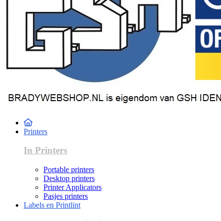
Printers
In Printers
Portable printers
Desktop printers
Printer Applicators
Pasjes printers
Labels en Printlint