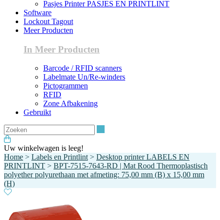
Pasjes Printer PASJES EN PRINTLINT
Software
Lockout Tagout
Meer Producten
In Meer Producten
Barcode / RFID scanners
Labelmate Un/Re-winders
Pictogrammen
RFID
Zone Afbakening
Gebruikt
Zoeken
Uw winkelwagen is leeg!
Home
>
Labels en Printlint
>
Desktop printer LABELS EN
PRINTLINT
>
BPT-7515-7643-RD | Mat Rood Thermoplastisch
polyether polyurethaan met afmeting: 75,00 mm (B) x 15,00 mm
(H)