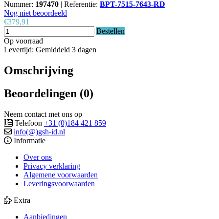
Nummer:
197470
|
Referentie:
BPT-7515-7643-RD
Nog niet beoordeeld
€379,91
Bestellen
Op voorraad
Levertijd: Gemiddeld 3 dagen
Omschrijving
Beoordelingen (0)
Neem contact met ons op
Telefoon
+31 (0)184 421 859
info(@)gsh-id.nl
Informatie
Over ons
Privacy verklaring
Algemene voorwaarden
Leveringsvoorwaarden
Extra
Aanbiedingen