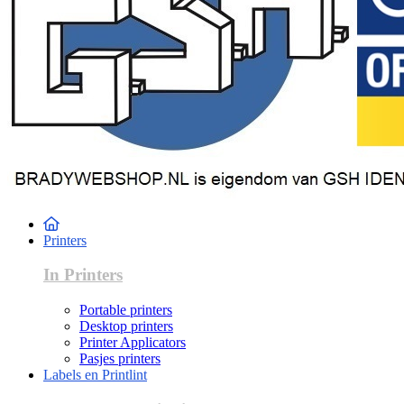
Printers
In Printers
Portable printers
Desktop printers
Printer Applicators
Pasjes printers
Labels en Printlint