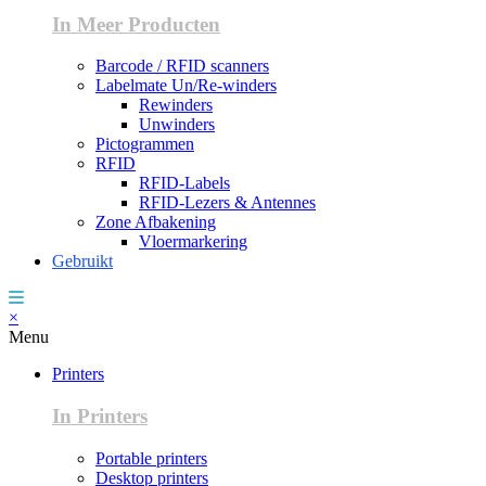
In Meer Producten
Barcode / RFID scanners
Labelmate Un/Re-winders
Rewinders
Unwinders
Pictogrammen
RFID
RFID-Labels
RFID-Lezers & Antennes
Zone Afbakening
Vloermarkering
Gebruikt
×
Menu
Printers
In Printers
Portable printers
Desktop printers