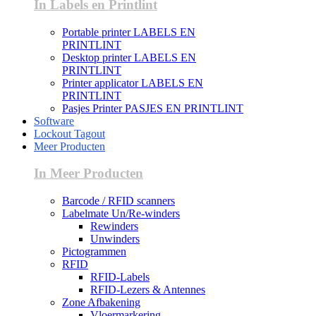
In Labels en Printlint
Portable printer LABELS EN
PRINTLINT
Desktop printer LABELS EN
PRINTLINT
Printer applicator LABELS EN
PRINTLINT
Pasjes Printer PASJES EN PRINTLINT
Software
Lockout Tagout
Meer Producten
In Meer Producten
Barcode / RFID scanners
Labelmate Un/Re-winders
Rewinders
Unwinders
Pictogrammen
RFID
RFID-Labels
RFID-Lezers & Antennes
Zone Afbakening
Vloermarkering