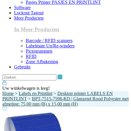
Pasjes Printer PASJES EN PRINTLINT
Software
Lockout Tagout
Meer Producten
In Meer Producten
Barcode / RFID scanners
Labelmate Un/Re-winders
Pictogrammen
RFID
Zone Afbakening
Gebruikt
Zoeken
Uw winkelwagen is leeg!
Home
>
Labels en Printlint
>
Desktop printer LABELS EN
PRINTLINT
>
BPT-7515-7598-RD | Glanzend Rood Polyester met
afmeting: 75,00 mm (B) x 15,00 mm (H)