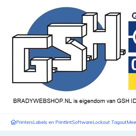
Printers
Labels en Printlint
Software
Lockout Tagout
Mee