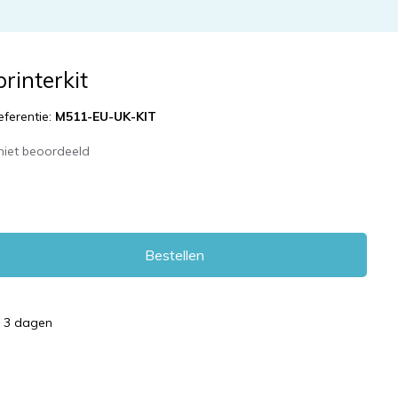
rinterkit
eferentie:
M511-EU-UK-KIT
niet beoordeeld
Bestellen
d 3 dagen