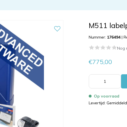
M511 labelp
Nummer:
176494
|
R
Nog 
€775,00
Op voorraad
Levertijd: Gemiddel