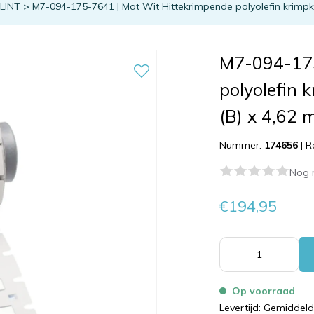
TLINT
>
M7-094-175-7641 | Mat Wit Hittekrimpende polyolefin krimp
M7-094-175
polyolefin
(B) x 4,62 
Nummer:
174656
|
R
Nog 
€194,95
Op voorraad
Levertijd: Gemiddel