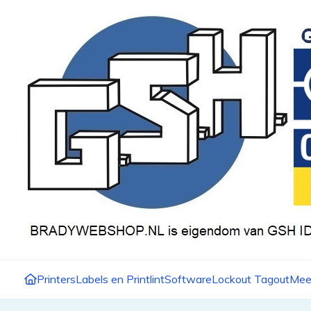
Printers
Labels en Printlint
Software
Lockout Tagout
Mee