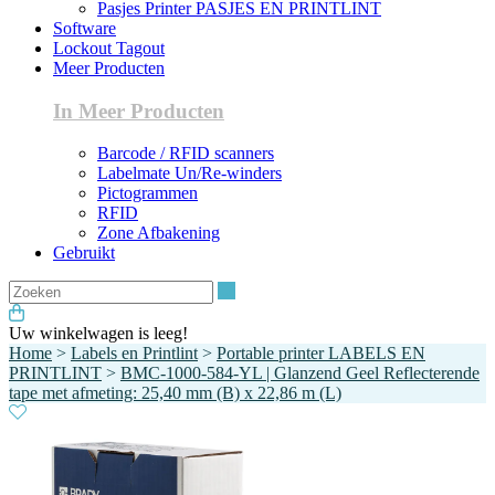
Pasjes Printer PASJES EN PRINTLINT
Software
Lockout Tagout
Meer Producten
In Meer Producten
Barcode / RFID scanners
Labelmate Un/Re-winders
Pictogrammen
RFID
Zone Afbakening
Gebruikt
Zoeken
Uw winkelwagen is leeg!
Home
>
Labels en Printlint
>
Portable printer LABELS EN
PRINTLINT
>
BMC-1000-584-YL | Glanzend Geel Reflecterende
tape met afmeting: 25,40 mm (B) x 22,86 m (L)