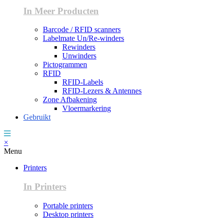
In Meer Producten
Barcode / RFID scanners
Labelmate Un/Re-winders
Rewinders
Unwinders
Pictogrammen
RFID
RFID-Labels
RFID-Lezers & Antennes
Zone Afbakening
Vloermarkering
Gebruikt
×
Menu
Printers
In Printers
Portable printers
Desktop printers