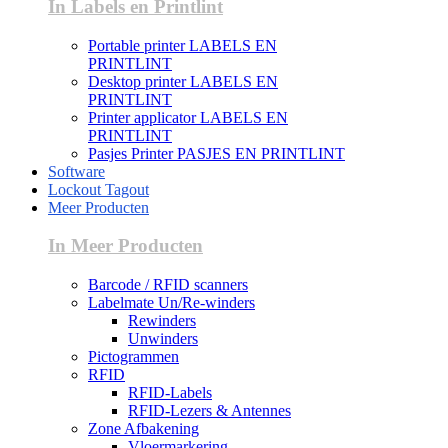
In Labels en Printlint
Portable printer LABELS EN
PRINTLINT
Desktop printer LABELS EN
PRINTLINT
Printer applicator LABELS EN
PRINTLINT
Pasjes Printer PASJES EN PRINTLINT
Software
Lockout Tagout
Meer Producten
In Meer Producten
Barcode / RFID scanners
Labelmate Un/Re-winders
Rewinders
Unwinders
Pictogrammen
RFID
RFID-Labels
RFID-Lezers & Antennes
Zone Afbakening
Vloermarkering