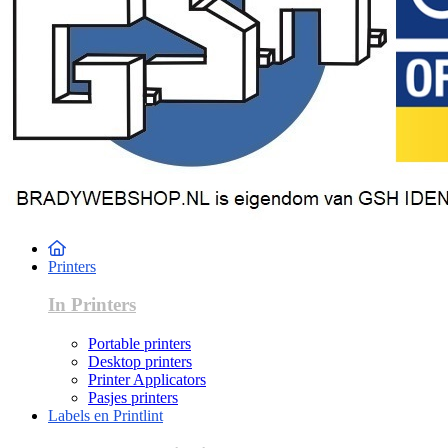
Printers
In Printers
Portable printers
Desktop printers
Printer Applicators
Pasjes printers
Labels en Printlint