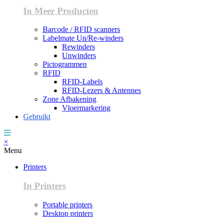
In Meer Producten
Barcode / RFID scanners
Labelmate Un/Re-winders
Rewinders
Unwinders
Pictogrammen
RFID
RFID-Labels
RFID-Lezers & Antennes
Zone Afbakening
Vloermarkering
Gebruikt
×
Menu
Printers
In Printers
Portable printers
Desktop printers