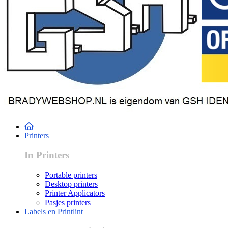
Printers
In Printers
Portable printers
Desktop printers
Printer Applicators
Pasjes printers
Labels en Printlint