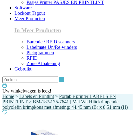
Pasjes Printer PASJES EN PRINTLINT
Software
Lockout Tagout
Meer Producten
In Meer Producten
Barcode / RFID scanners
Labelmate Un/Re-winders
Pictogrammen
RFID
Zone Afbakening
Gebruikt
Zoeken
Uw winkelwagen is leeg!
Home
>
Labels en Printlint
>
Portable printer LABELS EN
PRINTLINT
>
BM-187-175-7641 | Mat Wit Hittekrimpende
polyolefin krimpkous met afmeting: 44,45 mm (B) x 8,51 mm (H)