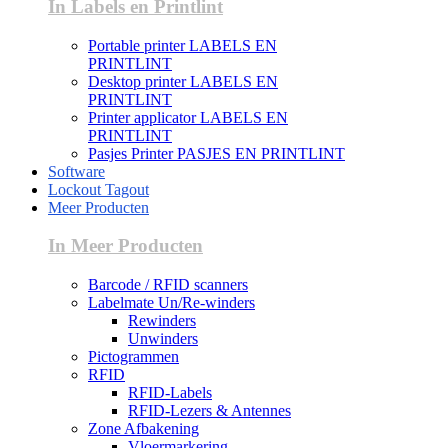
In Labels en Printlint
Portable printer LABELS EN
PRINTLINT
Desktop printer LABELS EN
PRINTLINT
Printer applicator LABELS EN
PRINTLINT
Pasjes Printer PASJES EN PRINTLINT
Software
Lockout Tagout
Meer Producten
In Meer Producten
Barcode / RFID scanners
Labelmate Un/Re-winders
Rewinders
Unwinders
Pictogrammen
RFID
RFID-Labels
RFID-Lezers & Antennes
Zone Afbakening
Vloermarkering