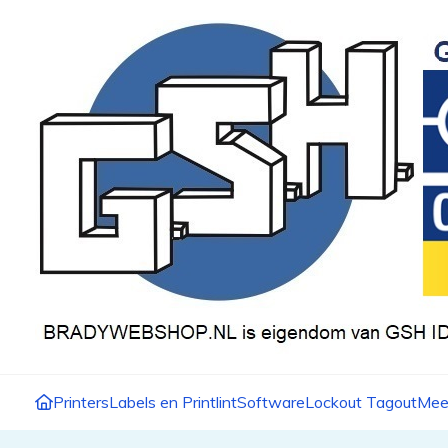
Printers
Labels en Printlint
Software
Lockout Tagout
Mee