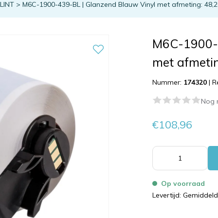
TLINT
>
M6C-1900-439-BL | Glanzend Blauw Vinyl met afmeting: 48,2
M6C-1900-4
met afmetin
Nummer:
174320
|
R
Nog 
€108,96
Op voorraad
Levertijd: Gemiddel