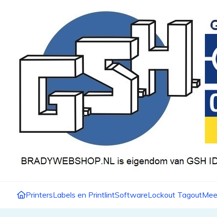
Printers
Labels en Printlint
Software
Lockout Tagout
Mee