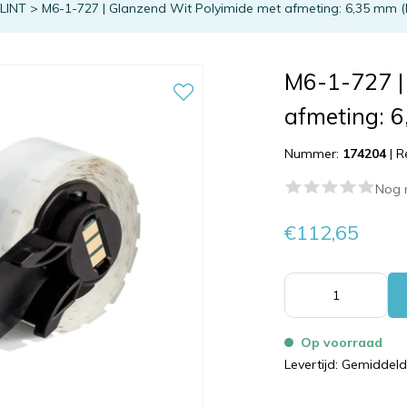
TLINT
>
M6-1-727 | Glanzend Wit Polyimide met afmeting: 6,35 mm (
M6-1-727 |
afmeting: 
Nummer:
174204
|
R
Nog 
€112,65
Op voorraad
Levertijd: Gemiddel