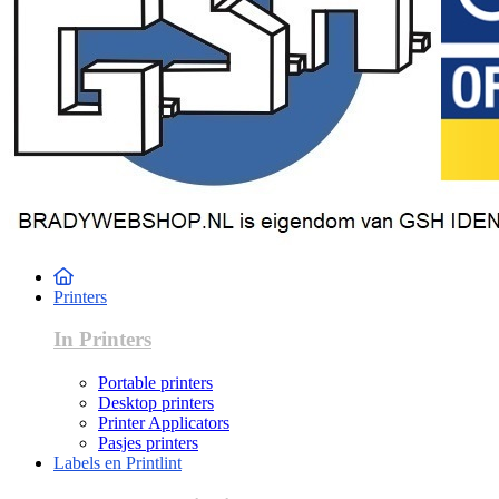
Printers
In Printers
Portable printers
Desktop printers
Printer Applicators
Pasjes printers
Labels en Printlint