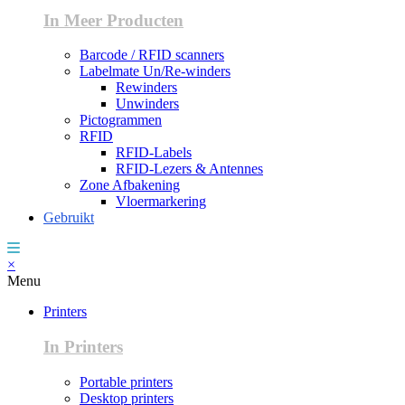
In Meer Producten
Barcode / RFID scanners
Labelmate Un/Re-winders
Rewinders
Unwinders
Pictogrammen
RFID
RFID-Labels
RFID-Lezers & Antennes
Zone Afbakening
Vloermarkering
Gebruikt
×
Menu
Printers
In Printers
Portable printers
Desktop printers