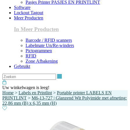
Pasjes Printer PASJES EN PRINTLINT
Software
Lockout Tagout
Meer Producten
In Meer Producten
Barcode / RFID scanners
Labelmate Un/Re-winders
Pictogrammen
RFID
Zone Afbakening
Gebruikt
Zoeken
Uw winkelwagen is leeg!
Home
>
Labels en Printlint
>
Portable printer LABELS EN
PRINTLINT
>
M6-13-727 | Glanzend Wit Polyimide met afmeting:
22,86 mm (B) x 6,35 mm (H)