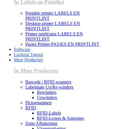
In Labels en Printlint
Portable printer LABELS EN
PRINTLINT
Desktop printer LABELS EN
PRINTLINT
Printer applicator LABELS EN
PRINTLINT
Pasjes Printer PASJES EN PRINTLINT
Software
Lockout Tagout
Meer Producten
In Meer Producten
Barcode / RFID scanners
Labelmate Un/Re-winders
Rewinders
Unwinders
Pictogrammen
RFID
RFID-Labels
RFID-Lezers & Antennes
Zone Afbakening
Vloermarkering