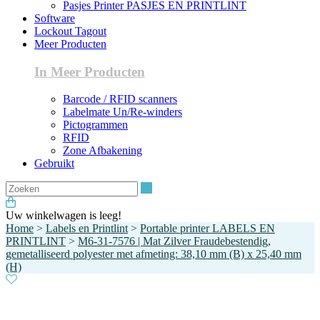
Pasjes Printer PASJES EN PRINTLINT
Software
Lockout Tagout
Meer Producten
In Meer Producten
Barcode / RFID scanners
Labelmate Un/Re-winders
Pictogrammen
RFID
Zone Afbakening
Gebruikt
Zoeken
Uw winkelwagen is leeg!
Home
>
Labels en Printlint
>
Portable printer LABELS EN
PRINTLINT
>
M6-31-7576 | Mat Zilver Fraudebestendig,
gemetalliseerd polyester met afmeting: 38,10 mm (B) x 25,40 mm
(H)