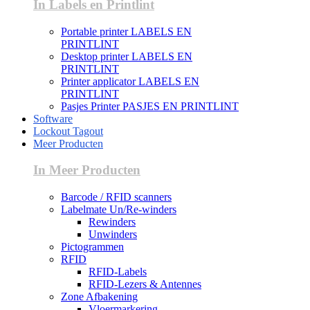
In Labels en Printlint
Portable printer LABELS EN
PRINTLINT
Desktop printer LABELS EN
PRINTLINT
Printer applicator LABELS EN
PRINTLINT
Pasjes Printer PASJES EN PRINTLINT
Software
Lockout Tagout
Meer Producten
In Meer Producten
Barcode / RFID scanners
Labelmate Un/Re-winders
Rewinders
Unwinders
Pictogrammen
RFID
RFID-Labels
RFID-Lezers & Antennes
Zone Afbakening
Vloermarkering