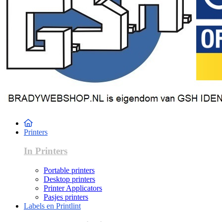
Printers
In Printers
Portable printers
Desktop printers
Printer Applicators
Pasjes printers
Labels en Printlint