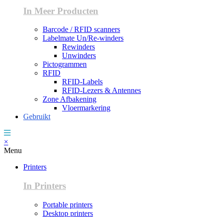
In Meer Producten
Barcode / RFID scanners
Labelmate Un/Re-winders
Rewinders
Unwinders
Pictogrammen
RFID
RFID-Labels
RFID-Lezers & Antennes
Zone Afbakening
Vloermarkering
Gebruikt
×
Menu
Printers
In Printers
Portable printers
Desktop printers