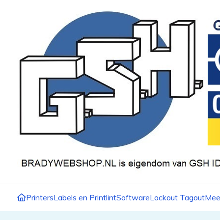
Printers
Labels en Printlint
Software
Lockout Tagout
Mee