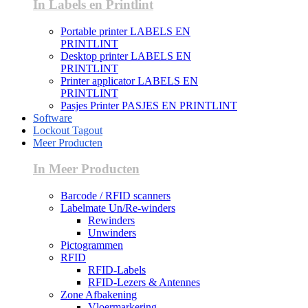
In Labels en Printlint
Portable printer LABELS EN
PRINTLINT
Desktop printer LABELS EN
PRINTLINT
Printer applicator LABELS EN
PRINTLINT
Pasjes Printer PASJES EN PRINTLINT
Software
Lockout Tagout
Meer Producten
In Meer Producten
Barcode / RFID scanners
Labelmate Un/Re-winders
Rewinders
Unwinders
Pictogrammen
RFID
RFID-Labels
RFID-Lezers & Antennes
Zone Afbakening
Vloermarkering