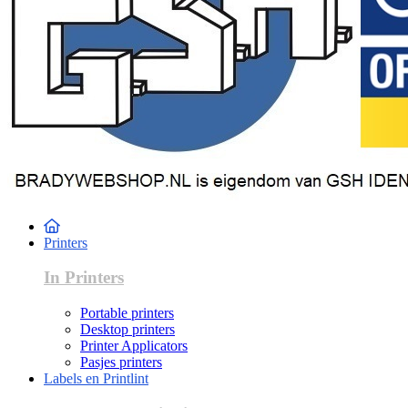
Printers
In Printers
Portable printers
Desktop printers
Printer Applicators
Pasjes printers
Labels en Printlint