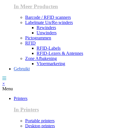
In Meer Producten
Barcode / RFID scanners
Labelmate Un/Re-winders
Rewinders
Unwinders
Pictogrammen
RFID
RFID-Labels
RFID-Lezers & Antennes
Zone Afbakening
Vloermarkering
Gebruikt
×
Menu
Printers
In Printers
Portable printers
Desktop printers