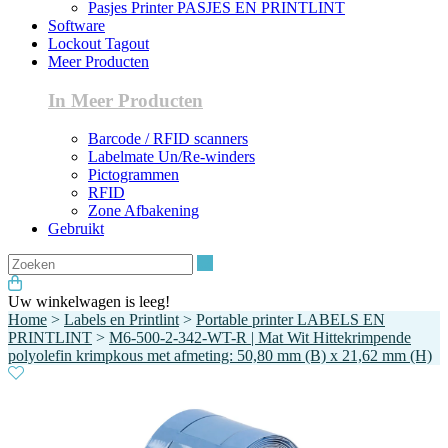
Pasjes Printer PASJES EN PRINTLINT
Software
Lockout Tagout
Meer Producten
In Meer Producten
Barcode / RFID scanners
Labelmate Un/Re-winders
Pictogrammen
RFID
Zone Afbakening
Gebruikt
Zoeken
Uw winkelwagen is leeg!
Home
>
Labels en Printlint
>
Portable printer LABELS EN
PRINTLINT
>
M6-500-2-342-WT-R | Mat Wit Hittekrimpende
polyolefin krimpkous met afmeting: 50,80 mm (B) x 21,62 mm (H)