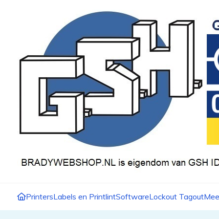
Printers
Labels en Printlint
Software
Lockout Tagout
Mee