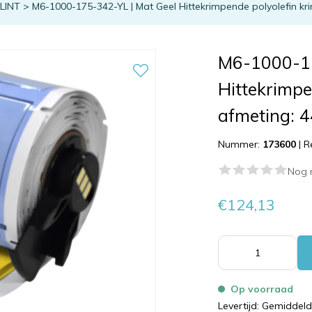
TLINT
>
M6-1000-175-342-YL | Mat Geel Hittekrimpende polyolefin k
M6-1000-17
Hittekrimpe
afmeting: 
Nummer:
173600
|
R
Nog 
€124,13
Op voorraad
Levertijd: Gemiddel