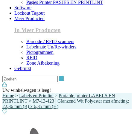
Pasjes Printer PASJES EN PRINTLINT
Software
Lockout Tagout
Meer Producten
In Meer Producten
Barcode / RFID scanners
Labelmate Un/Re-winders
Pictogrammen
RFID
Zone Afbakening
Gebruikt
Zoeken
Uw winkelwagen is leeg!
Home
>
Labels en Printlint
>
Portable printer LABELS EN
PRINTLINT
>
M7-13-423 | Glanzend Wit Polyester met afmeting:
22,86 mm (B) x 6,35 mm (H)