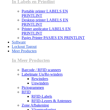
In Labels en Printlint
Portable printer LABELS EN
PRINTLINT
Desktop printer LABELS EN
PRINTLINT
Printer applicator LABELS EN
PRINTLINT
Pasjes Printer PASJES EN PRINTLINT
Software
Lockout Tagout
Meer Producten
In Meer Producten
Barcode / RFID scanners
Labelmate Un/Re-winders
Rewinders
Unwinders
Pictogrammen
RFID
RFID-Labels
RFID-Lezers & Antennes
Zone Afbakening
Vloermarkering