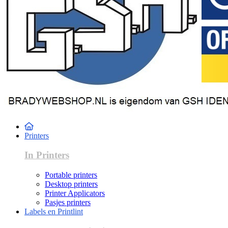
Printers
In Printers
Portable printers
Desktop printers
Printer Applicators
Pasjes printers
Labels en Printlint