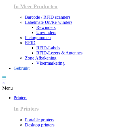
In Meer Producten
Barcode / RFID scanners
Labelmate Un/Re-winders
Rewinders
Unwinders
Pictogrammen
RFID
RFID-Labels
RFID-Lezers & Antennes
Zone Afbakening
Vloermarkering
Gebruikt
×
Menu
Printers
In Printers
Portable printers
Desktop printers