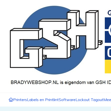
Printers
Labels en Printlint
Software
Lockout Tagout
Mee