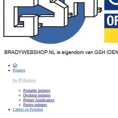
Printers
In Printers
Portable printers
Desktop printers
Printer Applicators
Pasjes printers
Labels en Printlint