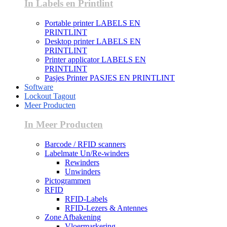
In Labels en Printlint
Portable printer LABELS EN
PRINTLINT
Desktop printer LABELS EN
PRINTLINT
Printer applicator LABELS EN
PRINTLINT
Pasjes Printer PASJES EN PRINTLINT
Software
Lockout Tagout
Meer Producten
In Meer Producten
Barcode / RFID scanners
Labelmate Un/Re-winders
Rewinders
Unwinders
Pictogrammen
RFID
RFID-Labels
RFID-Lezers & Antennes
Zone Afbakening
Vloermarkering