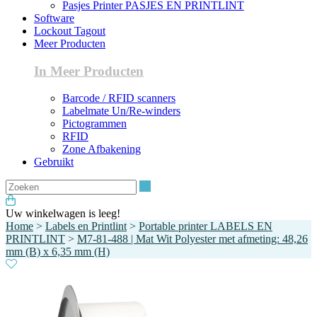
Pasjes Printer PASJES EN PRINTLINT
Software
Lockout Tagout
Meer Producten
In Meer Producten
Barcode / RFID scanners
Labelmate Un/Re-winders
Pictogrammen
RFID
Zone Afbakening
Gebruikt
Zoeken
Uw winkelwagen is leeg!
Home
>
Labels en Printlint
>
Portable printer LABELS EN
PRINTLINT
>
M7-81-488 | Mat Wit Polyester met afmeting: 48,26
mm (B) x 6,35 mm (H)