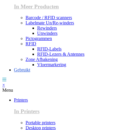
In Meer Producten
Barcode / RFID scanners
Labelmate Un/Re-winders
Rewinders
Unwinders
Pictogrammen
RFID
RFID-Labels
RFID-Lezers & Antennes
Zone Afbakening
Vloermarkering
Gebruikt
×
Menu
Printers
In Printers
Portable printers
Desktop printers