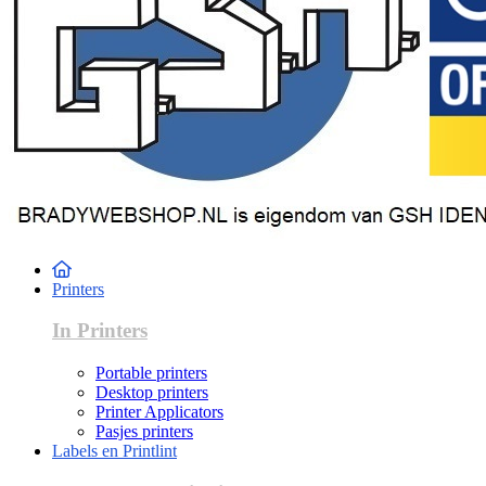
Printers
In Printers
Portable printers
Desktop printers
Printer Applicators
Pasjes printers
Labels en Printlint