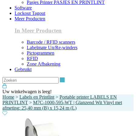
Pasjes Printer PASJES EN PRINTLINT
Software
Lockout Tagout
Meer Producten
In Meer Producten
Barcode / RFID scanners
Labelmate Un/Re-winders
Pictogrammen
RFID
Zone Afbakening
Gebruikt
Zoeken
Uw winkelwagen is leeg!
Home
>
Labels en Printlint
>
Portable printer LABELS EN
PRINTLINT
>
M7C-1000-595-WT | Glanzend Wit Vinyl met
afmeting: 25,40 mm (B) x 15,24 m (L)