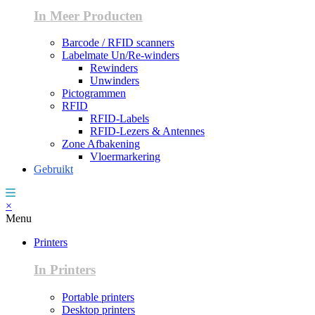
In Meer Producten
Barcode / RFID scanners
Labelmate Un/Re-winders
Rewinders
Unwinders
Pictogrammen
RFID
RFID-Labels
RFID-Lezers & Antennes
Zone Afbakening
Vloermarkering
Gebruikt
×
Menu
Printers
In Printers
Portable printers
Desktop printers