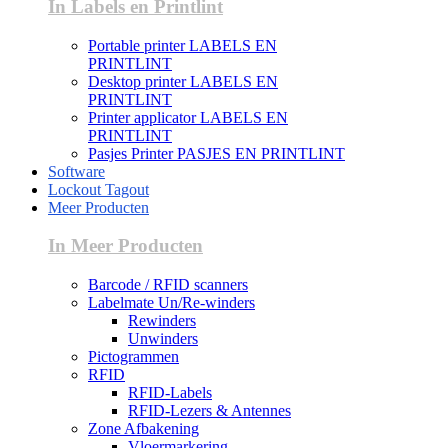
In Labels en Printlint
Portable printer LABELS EN
PRINTLINT
Desktop printer LABELS EN
PRINTLINT
Printer applicator LABELS EN
PRINTLINT
Pasjes Printer PASJES EN PRINTLINT
Software
Lockout Tagout
Meer Producten
In Meer Producten
Barcode / RFID scanners
Labelmate Un/Re-winders
Rewinders
Unwinders
Pictogrammen
RFID
RFID-Labels
RFID-Lezers & Antennes
Zone Afbakening
Vloermarkering