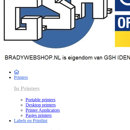
Printers
In Printers
Portable printers
Desktop printers
Printer Applicators
Pasjes printers
Labels en Printlint