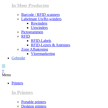
In Meer Producten
Barcode / RFID scanners
Labelmate Un/Re-winders
Rewinders
Unwinders
Pictogrammen
RFID
RFID-Labels
RFID-Lezers & Antennes
Zone Afbakening
Vloermarkering
Gebruikt
×
Menu
Printers
In Printers
Portable printers
Desktop printers