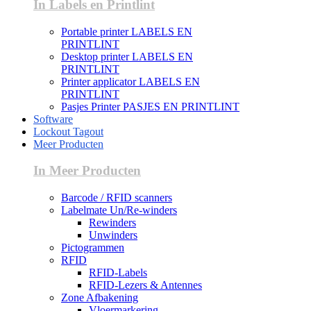
In Labels en Printlint
Portable printer LABELS EN
PRINTLINT
Desktop printer LABELS EN
PRINTLINT
Printer applicator LABELS EN
PRINTLINT
Pasjes Printer PASJES EN PRINTLINT
Software
Lockout Tagout
Meer Producten
In Meer Producten
Barcode / RFID scanners
Labelmate Un/Re-winders
Rewinders
Unwinders
Pictogrammen
RFID
RFID-Labels
RFID-Lezers & Antennes
Zone Afbakening
Vloermarkering