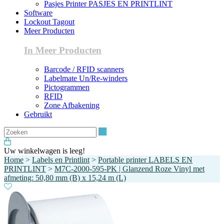
Pasjes Printer PASJES EN PRINTLINT
Software
Lockout Tagout
Meer Producten
In Meer Producten
Barcode / RFID scanners
Labelmate Un/Re-winders
Pictogrammen
RFID
Zone Afbakening
Gebruikt
Zoeken
Uw winkelwagen is leeg!
Home
>
Labels en Printlint
>
Portable printer LABELS EN
PRINTLINT
>
M7C-2000-595-PK | Glanzend Roze Vinyl met
afmeting: 50,80 mm (B) x 15,24 m (L)