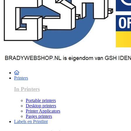
Printers
In Printers
Portable printers
Desktop printers
Printer Applicators
Pasjes printers
Labels en Printlint