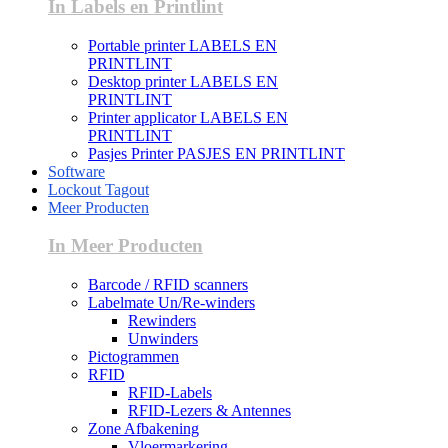
In Labels en Printlint
Portable printer LABELS EN
PRINTLINT
Desktop printer LABELS EN
PRINTLINT
Printer applicator LABELS EN
PRINTLINT
Pasjes Printer PASJES EN PRINTLINT
Software
Lockout Tagout
Meer Producten
In Meer Producten
Barcode / RFID scanners
Labelmate Un/Re-winders
Rewinders
Unwinders
Pictogrammen
RFID
RFID-Labels
RFID-Lezers & Antennes
Zone Afbakening
Vloermarkering