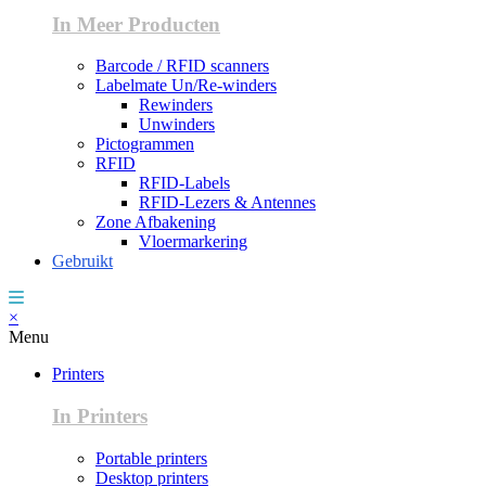
In Meer Producten
Barcode / RFID scanners
Labelmate Un/Re-winders
Rewinders
Unwinders
Pictogrammen
RFID
RFID-Labels
RFID-Lezers & Antennes
Zone Afbakening
Vloermarkering
Gebruikt
×
Menu
Printers
In Printers
Portable printers
Desktop printers