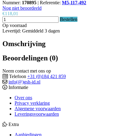
Nummer:
170895
|
Referentie:
M5-117-492
Nog niet beoordeeld
€118,01
Bestellen
Op voorraad
Levertijd: Gemiddeld 3 dagen
Omschrijving
Beoordelingen (0)
Neem contact met ons op
Telefoon
+31 (0)184 421 859
info(@)gsh-id.nl
Informatie
Over ons
Privacy verklaring
Algemene voorwaarden
Leveringsvoorwaarden
Extra
Aanbiedingen