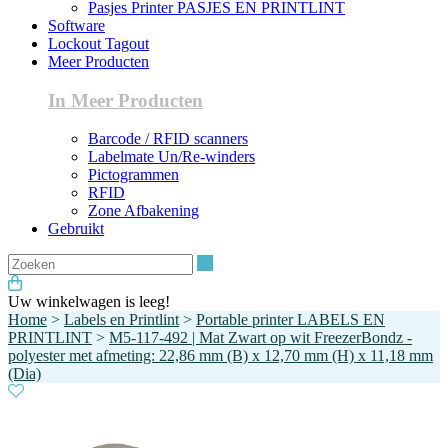
Pasjes Printer PASJES EN PRINTLINT
Software
Lockout Tagout
Meer Producten
In Meer Producten
Barcode / RFID scanners
Labelmate Un/Re-winders
Pictogrammen
RFID
Zone Afbakening
Gebruikt
Zoeken
Uw winkelwagen is leeg!
Home
>
Labels en Printlint
>
Portable printer LABELS EN
PRINTLINT
>
M5-117-492 | Mat Zwart op wit FreezerBondz -
polyester met afmeting: 22,86 mm (B) x 12,70 mm (H) x 11,18 mm
(Dia)