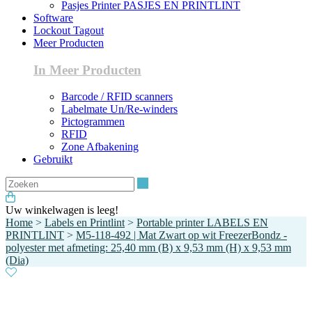
Pasjes Printer PASJES EN PRINTLINT
Software
Lockout Tagout
Meer Producten
In Meer Producten
Barcode / RFID scanners
Labelmate Un/Re-winders
Pictogrammen
RFID
Zone Afbakening
Gebruikt
Zoeken
Uw winkelwagen is leeg!
Home
>
Labels en Printlint
>
Portable printer LABELS EN
PRINTLINT
>
M5-118-492 | Mat Zwart op wit FreezerBondz -
polyester met afmeting: 25,40 mm (B) x 9,53 mm (H) x 9,53 mm
(Dia)