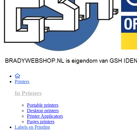
Printers
In Printers
Portable printers
Desktop printers
Printer Applicators
Pasjes printers
Labels en Printlint