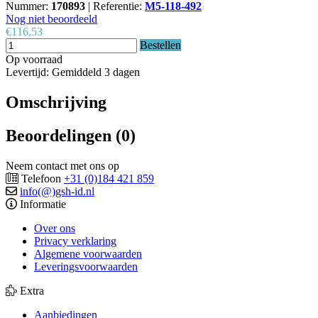
Nummer:
170893
|
Referentie:
M5-118-492
Nog niet beoordeeld
€116,53
Bestellen
Op voorraad
Levertijd: Gemiddeld 3 dagen
Omschrijving
Beoordelingen (0)
Neem contact met ons op
Telefoon
+31 (0)184 421 859
info(@)gsh-id.nl
Informatie
Over ons
Privacy verklaring
Algemene voorwaarden
Leveringsvoorwaarden
Extra
Aanbiedingen