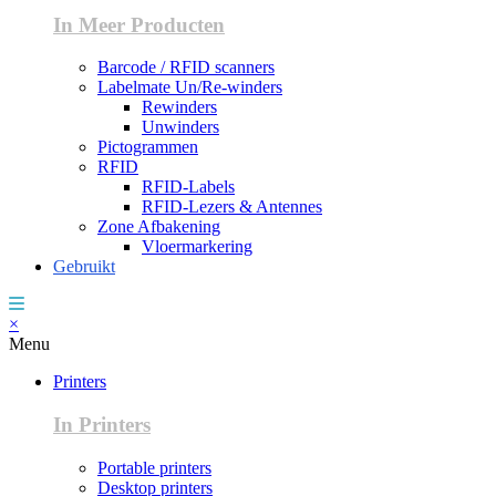
In Meer Producten
Barcode / RFID scanners
Labelmate Un/Re-winders
Rewinders
Unwinders
Pictogrammen
RFID
RFID-Labels
RFID-Lezers & Antennes
Zone Afbakening
Vloermarkering
Gebruikt
×
Menu
Printers
In Printers
Portable printers
Desktop printers