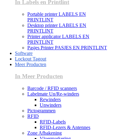
In Labels en Printlint
Portable printer LABELS EN
PRINTLINT
Desktop printer LABELS EN
PRINTLINT
Printer applicator LABELS EN
PRINTLINT
Pasjes Printer PASJES EN PRINTLINT
Software
Lockout Tagout
Meer Producten
In Meer Producten
Barcode / RFID scanners
Labelmate Un/Re-winders
Rewinders
Unwinders
Pictogrammen
RFID
RFID-Labels
RFID-Lezers & Antennes
Zone Afbakening
Vloermarkering