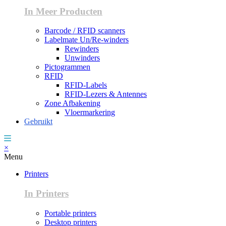
In Meer Producten
Barcode / RFID scanners
Labelmate Un/Re-winders
Rewinders
Unwinders
Pictogrammen
RFID
RFID-Labels
RFID-Lezers & Antennes
Zone Afbakening
Vloermarkering
Gebruikt
×
Menu
Printers
In Printers
Portable printers
Desktop printers