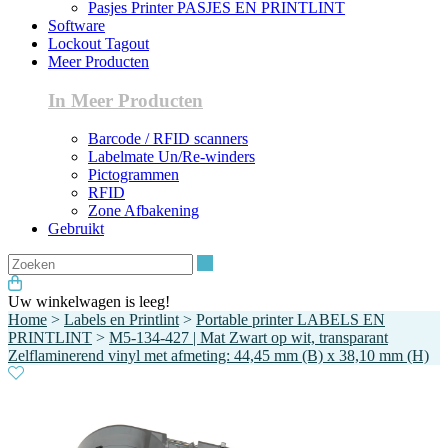
Pasjes Printer PASJES EN PRINTLINT
Software
Lockout Tagout
Meer Producten
In Meer Producten
Barcode / RFID scanners
Labelmate Un/Re-winders
Pictogrammen
RFID
Zone Afbakening
Gebruikt
Zoeken
Uw winkelwagen is leeg!
Home
>
Labels en Printlint
>
Portable printer LABELS EN
PRINTLINT
>
M5-134-427 | Mat Zwart op wit, transparant
Zelflaminerend vinyl met afmeting: 44,45 mm (B) x 38,10 mm (H)