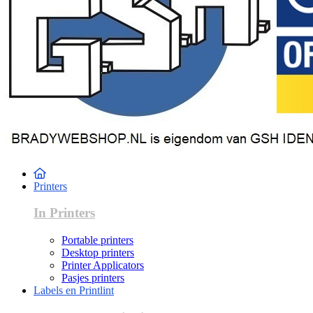
Printers
In Printers
Portable printers
Desktop printers
Printer Applicators
Pasjes printers
Labels en Printlint