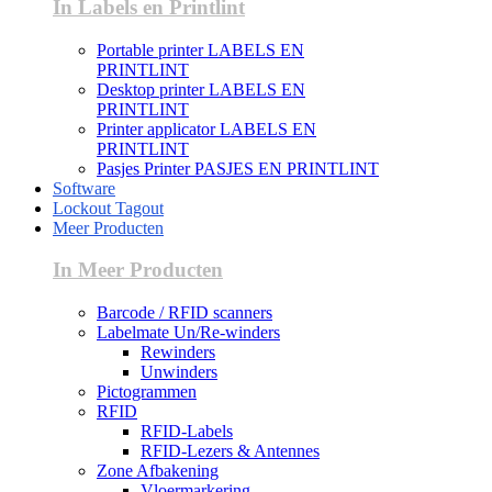
In Labels en Printlint
Portable printer LABELS EN
PRINTLINT
Desktop printer LABELS EN
PRINTLINT
Printer applicator LABELS EN
PRINTLINT
Pasjes Printer PASJES EN PRINTLINT
Software
Lockout Tagout
Meer Producten
In Meer Producten
Barcode / RFID scanners
Labelmate Un/Re-winders
Rewinders
Unwinders
Pictogrammen
RFID
RFID-Labels
RFID-Lezers & Antennes
Zone Afbakening
Vloermarkering