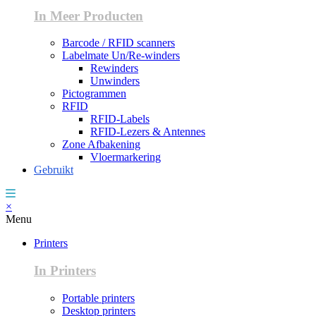
In Meer Producten
Barcode / RFID scanners
Labelmate Un/Re-winders
Rewinders
Unwinders
Pictogrammen
RFID
RFID-Labels
RFID-Lezers & Antennes
Zone Afbakening
Vloermarkering
Gebruikt
×
Menu
Printers
In Printers
Portable printers
Desktop printers