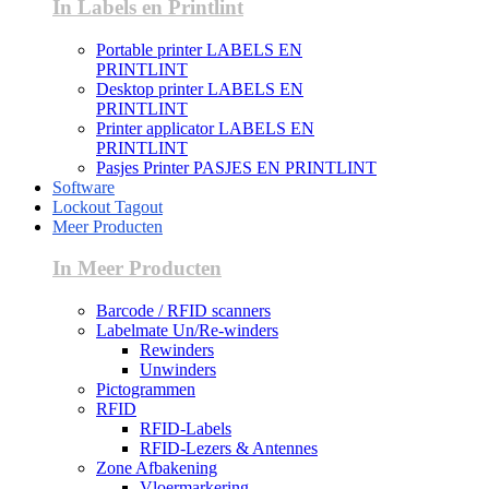
In Labels en Printlint
Portable printer LABELS EN
PRINTLINT
Desktop printer LABELS EN
PRINTLINT
Printer applicator LABELS EN
PRINTLINT
Pasjes Printer PASJES EN PRINTLINT
Software
Lockout Tagout
Meer Producten
In Meer Producten
Barcode / RFID scanners
Labelmate Un/Re-winders
Rewinders
Unwinders
Pictogrammen
RFID
RFID-Labels
RFID-Lezers & Antennes
Zone Afbakening
Vloermarkering