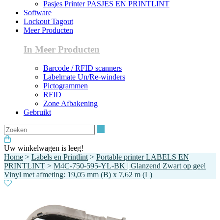
Pasjes Printer PASJES EN PRINTLINT
Software
Lockout Tagout
Meer Producten
In Meer Producten
Barcode / RFID scanners
Labelmate Un/Re-winders
Pictogrammen
RFID
Zone Afbakening
Gebruikt
Zoeken
Uw winkelwagen is leeg!
Home
>
Labels en Printlint
>
Portable printer LABELS EN
PRINTLINT
>
M4C-750-595-YL-BK | Glanzend Zwart op geel
Vinyl met afmeting: 19,05 mm (B) x 7,62 m (L)