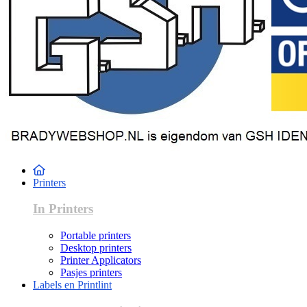
Printers
In Printers
Portable printers
Desktop printers
Printer Applicators
Pasjes printers
Labels en Printlint