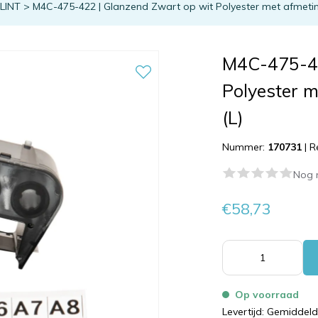
TLINT
>
M4C-475-422 | Glanzend Zwart op wit Polyester met afmeting
M4C-475-42
Polyester m
(L)
Nummer:
170731
|
R
Nog 
€58,73
Op voorraad
Levertijd: Gemiddel