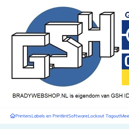
Printers
Labels en Printlint
Software
Lockout Tagout
Mee