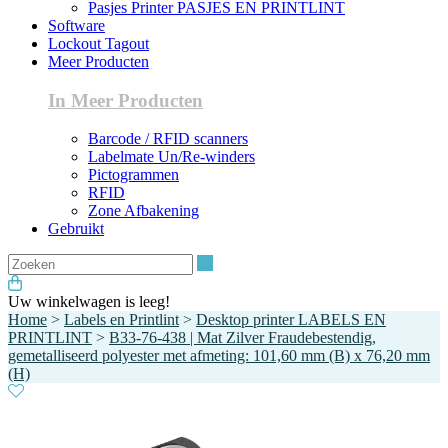
Pasjes Printer PASJES EN PRINTLINT
Software
Lockout Tagout
Meer Producten
In Meer Producten
Barcode / RFID scanners
Labelmate Un/Re-winders
Pictogrammen
RFID
Zone Afbakening
Gebruikt
Zoeken
Uw winkelwagen is leeg!
Home
>
Labels en Printlint
>
Desktop printer LABELS EN
PRINTLINT
>
B33-76-438 | Mat Zilver Fraudebestendig,
gemetalliseerd polyester met afmeting: 101,60 mm (B) x 76,20 mm
(H)