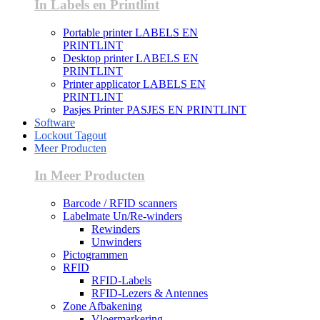
In Labels en Printlint
Portable printer LABELS EN
PRINTLINT
Desktop printer LABELS EN
PRINTLINT
Printer applicator LABELS EN
PRINTLINT
Pasjes Printer PASJES EN PRINTLINT
Software
Lockout Tagout
Meer Producten
In Meer Producten
Barcode / RFID scanners
Labelmate Un/Re-winders
Rewinders
Unwinders
Pictogrammen
RFID
RFID-Labels
RFID-Lezers & Antennes
Zone Afbakening
Vloermarkering