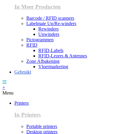
In Meer Producten
Barcode / RFID scanners
Labelmate Un/Re-winders
Rewinders
Unwinders
Pictogrammen
RFID
RFID-Labels
RFID-Lezers & Antennes
Zone Afbakening
Vloermarkering
Gebruikt
×
Menu
Printers
In Printers
Portable printers
Desktop printers