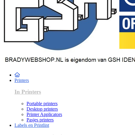
Printers
In Printers
Portable printers
Desktop printers
Printer Applicators
Pasjes printers
Labels en Printlint