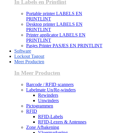
In Labels en Printlint
Portable printer LABELS EN
PRINTLINT
Desktop printer LABELS EN
PRINTLINT
Printer applicator LABELS EN
PRINTLINT
Pasjes Printer PASJES EN PRINTLINT
Software
Lockout Tagout
Meer Producten
In Meer Producten
Barcode / RFID scanners
Labelmate Un/Re-winders
Rewinders
Unwinders
Pictogrammen
RFID
RFID-Labels
RFID-Lezers & Antennes
Zone Afbakening
Vloermarkering