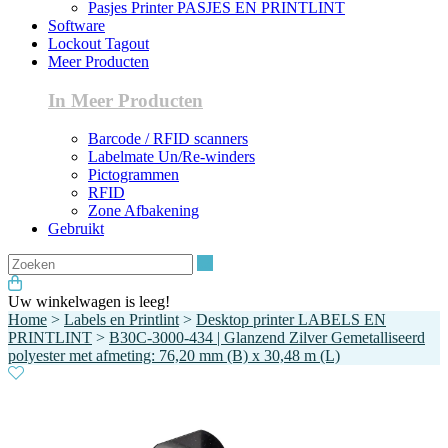
Pasjes Printer PASJES EN PRINTLINT
Software
Lockout Tagout
Meer Producten
In Meer Producten
Barcode / RFID scanners
Labelmate Un/Re-winders
Pictogrammen
RFID
Zone Afbakening
Gebruikt
Zoeken
Uw winkelwagen is leeg!
Home
>
Labels en Printlint
>
Desktop printer LABELS EN
PRINTLINT
>
B30C-3000-434 | Glanzend Zilver Gemetalliseerd
polyester met afmeting: 76,20 mm (B) x 30,48 m (L)