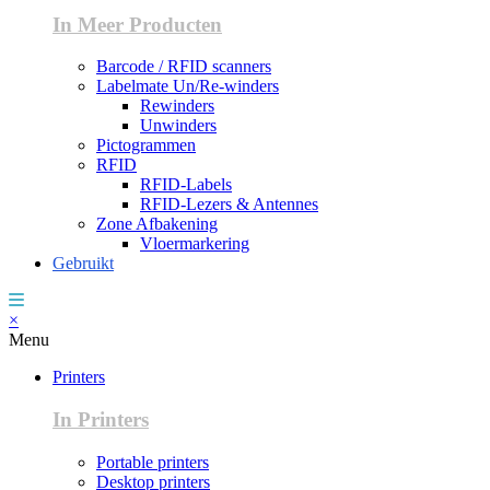
In Meer Producten
Barcode / RFID scanners
Labelmate Un/Re-winders
Rewinders
Unwinders
Pictogrammen
RFID
RFID-Labels
RFID-Lezers & Antennes
Zone Afbakening
Vloermarkering
Gebruikt
×
Menu
Printers
In Printers
Portable printers
Desktop printers