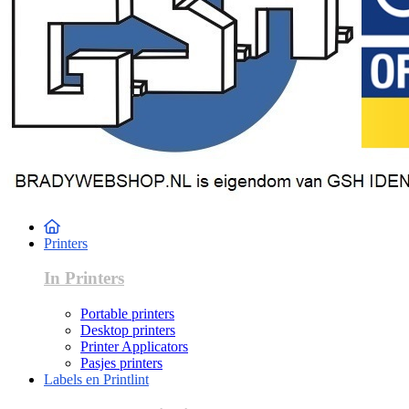
Printers
In Printers
Portable printers
Desktop printers
Printer Applicators
Pasjes printers
Labels en Printlint