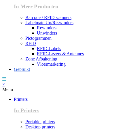
In Meer Producten
Barcode / RFID scanners
Labelmate Un/Re-winders
Rewinders
Unwinders
Pictogrammen
RFID
RFID-Labels
RFID-Lezers & Antennes
Zone Afbakening
Vloermarkering
Gebruikt
×
Menu
Printers
In Printers
Portable printers
Desktop printers