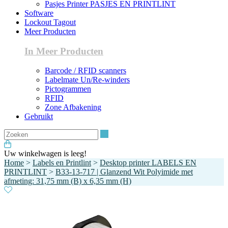
Pasjes Printer PASJES EN PRINTLINT
Software
Lockout Tagout
Meer Producten
In Meer Producten
Barcode / RFID scanners
Labelmate Un/Re-winders
Pictogrammen
RFID
Zone Afbakening
Gebruikt
Zoeken
Uw winkelwagen is leeg!
Home
>
Labels en Printlint
>
Desktop printer LABELS EN
PRINTLINT
>
B33-13-717 | Glanzend Wit Polyimide met
afmeting: 31,75 mm (B) x 6,35 mm (H)