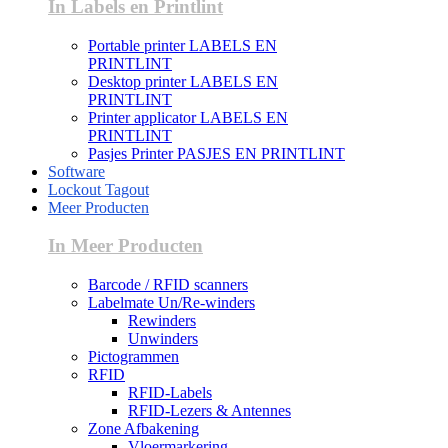
In Labels en Printlint
Portable printer LABELS EN
PRINTLINT
Desktop printer LABELS EN
PRINTLINT
Printer applicator LABELS EN
PRINTLINT
Pasjes Printer PASJES EN PRINTLINT
Software
Lockout Tagout
Meer Producten
In Meer Producten
Barcode / RFID scanners
Labelmate Un/Re-winders
Rewinders
Unwinders
Pictogrammen
RFID
RFID-Labels
RFID-Lezers & Antennes
Zone Afbakening
Vloermarkering