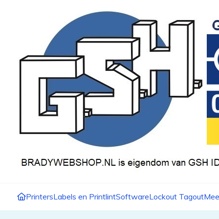
Printers
Labels en Printlint
Software
Lockout Tagout
Mee