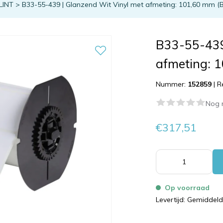
LINT
>
B33-55-439 | Glanzend Wit Vinyl met afmeting: 101,60 mm (B
B33-55-439
afmeting: 
Nummer:
152859
|
R
Nog 
€317,51
Op voorraad
Levertijd: Gemiddel