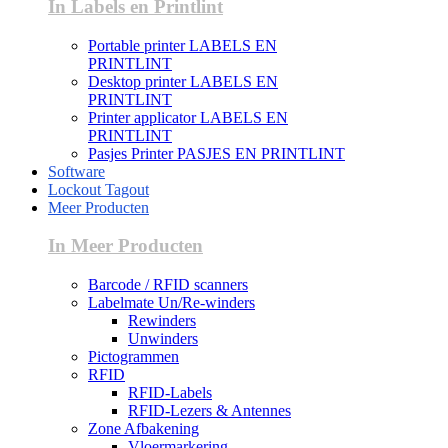
In Labels en Printlint
Portable printer LABELS EN
PRINTLINT
Desktop printer LABELS EN
PRINTLINT
Printer applicator LABELS EN
PRINTLINT
Pasjes Printer PASJES EN PRINTLINT
Software
Lockout Tagout
Meer Producten
In Meer Producten
Barcode / RFID scanners
Labelmate Un/Re-winders
Rewinders
Unwinders
Pictogrammen
RFID
RFID-Labels
RFID-Lezers & Antennes
Zone Afbakening
Vloermarkering