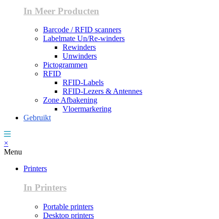
In Meer Producten
Barcode / RFID scanners
Labelmate Un/Re-winders
Rewinders
Unwinders
Pictogrammen
RFID
RFID-Labels
RFID-Lezers & Antennes
Zone Afbakening
Vloermarkering
Gebruikt
×
Menu
Printers
In Printers
Portable printers
Desktop printers