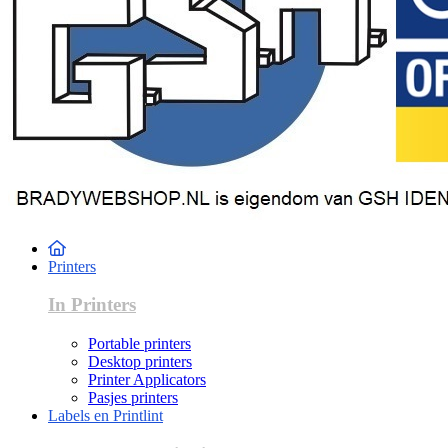
Printers
In Printers
Portable printers
Desktop printers
Printer Applicators
Pasjes printers
Labels en Printlint