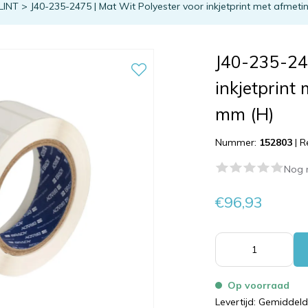
LINT
>
J40-235-2475 | Mat Wit Polyester voor inkjetprint met afmeti
J40-235-247
inkjetprint
mm (H)
Nummer:
152803
|
R
Nog 
€96,93
Op voorraad
Levertijd: Gemiddel