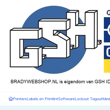
Printers
Labels en Printlint
Software
Lockout Tagout
Mee