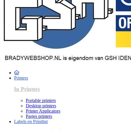
Printers
In Printers
Portable printers
Desktop printers
Printer Applicators
Pasjes printers
Labels en Printlint