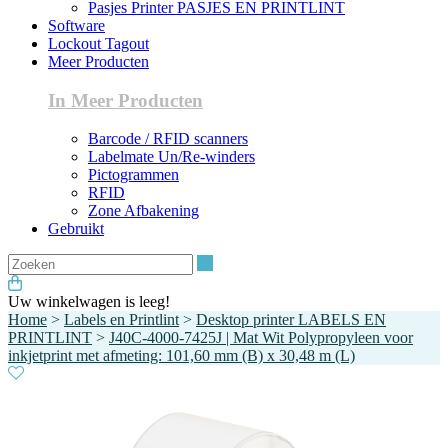
Pasjes Printer PASJES EN PRINTLINT
Software
Lockout Tagout
Meer Producten
In Meer Producten
Barcode / RFID scanners
Labelmate Un/Re-winders
Pictogrammen
RFID
Zone Afbakening
Gebruikt
Zoeken
Uw winkelwagen is leeg!
Home
>
Labels en Printlint
>
Desktop printer LABELS EN
PRINTLINT
>
J40C-4000-7425J | Mat Wit Polypropyleen voor
inkjetprint met afmeting: 101,60 mm (B) x 30,48 m (L)