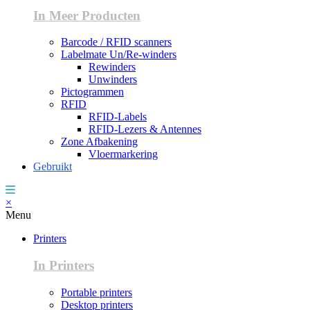
In Meer Producten
Barcode / RFID scanners
Labelmate Un/Re-winders
Rewinders
Unwinders
Pictogrammen
RFID
RFID-Labels
RFID-Lezers & Antennes
Zone Afbakening
Vloermarkering
Gebruikt
×
Menu
Printers
In Printers
Portable printers
Desktop printers