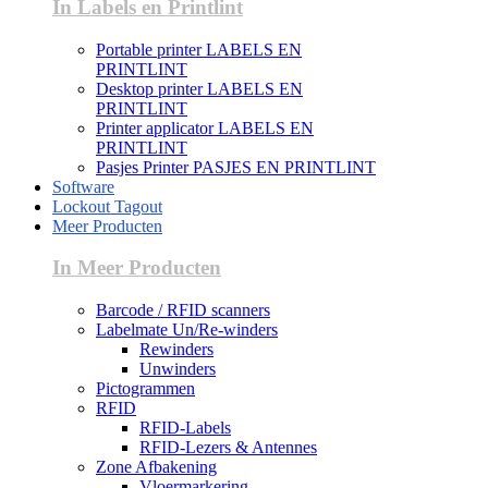
In Labels en Printlint
Portable printer LABELS EN
PRINTLINT
Desktop printer LABELS EN
PRINTLINT
Printer applicator LABELS EN
PRINTLINT
Pasjes Printer PASJES EN PRINTLINT
Software
Lockout Tagout
Meer Producten
In Meer Producten
Barcode / RFID scanners
Labelmate Un/Re-winders
Rewinders
Unwinders
Pictogrammen
RFID
RFID-Labels
RFID-Lezers & Antennes
Zone Afbakening
Vloermarkering