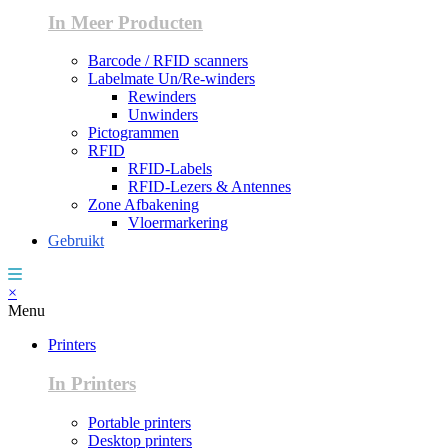
In Meer Producten
Barcode / RFID scanners
Labelmate Un/Re-winders
Rewinders
Unwinders
Pictogrammen
RFID
RFID-Labels
RFID-Lezers & Antennes
Zone Afbakening
Vloermarkering
Gebruikt
×
Menu
Printers
In Printers
Portable printers
Desktop printers