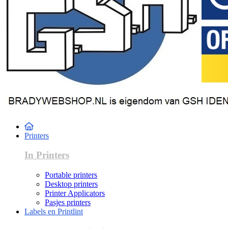
Printers
In Printers
Portable printers
Desktop printers
Printer Applicators
Pasjes printers
Labels en Printlint