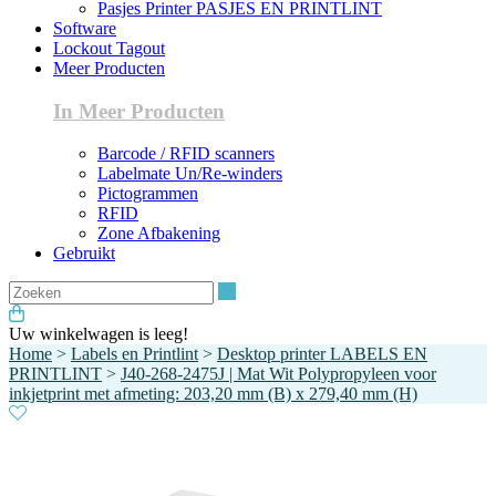
Pasjes Printer PASJES EN PRINTLINT
Software
Lockout Tagout
Meer Producten
In Meer Producten
Barcode / RFID scanners
Labelmate Un/Re-winders
Pictogrammen
RFID
Zone Afbakening
Gebruikt
Zoeken
Uw winkelwagen is leeg!
Home
>
Labels en Printlint
>
Desktop printer LABELS EN
PRINTLINT
>
J40-268-2475J | Mat Wit Polypropyleen voor
inkjetprint met afmeting: 203,20 mm (B) x 279,40 mm (H)