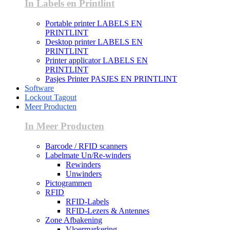
In Labels en Printlint
Portable printer LABELS EN
PRINTLINT
Desktop printer LABELS EN
PRINTLINT
Printer applicator LABELS EN
PRINTLINT
Pasjes Printer PASJES EN PRINTLINT
Software
Lockout Tagout
Meer Producten
In Meer Producten
Barcode / RFID scanners
Labelmate Un/Re-winders
Rewinders
Unwinders
Pictogrammen
RFID
RFID-Labels
RFID-Lezers & Antennes
Zone Afbakening
Vloermarkering