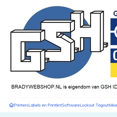
Printers
Labels en Printlint
Software
Lockout Tagout
Mee