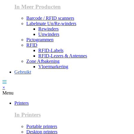
In Meer Producten
Barcode / RFID scanners
Labelmate Un/Re-winders
Rewinders
Unwinders
Pictogrammen
RFID
RFID-Labels
RFID-Lezers & Antennes
Zone Afbakening
Vloermarkering
Gebruikt
×
Menu
Printers
In Printers
Portable printers
Desktop printers