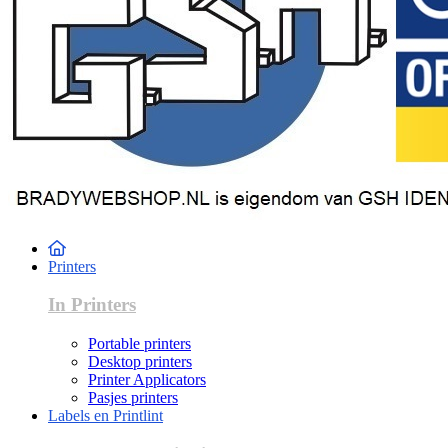
Printers
In Printers
Portable printers
Desktop printers
Printer Applicators
Pasjes printers
Labels en Printlint