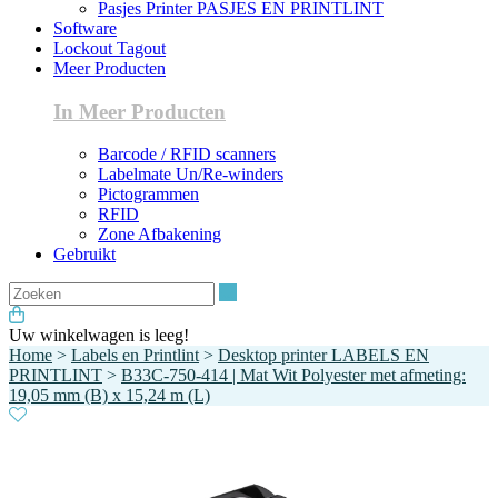
Pasjes Printer PASJES EN PRINTLINT
Software
Lockout Tagout
Meer Producten
In Meer Producten
Barcode / RFID scanners
Labelmate Un/Re-winders
Pictogrammen
RFID
Zone Afbakening
Gebruikt
Zoeken
Uw winkelwagen is leeg!
Home
>
Labels en Printlint
>
Desktop printer LABELS EN
PRINTLINT
>
B33C-750-414 | Mat Wit Polyester met afmeting:
19,05 mm (B) x 15,24 m (L)