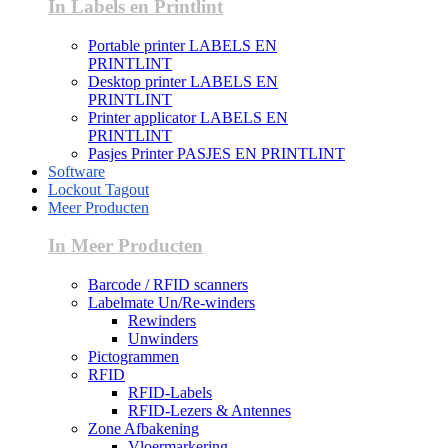
In Labels en Printlint
Portable printer LABELS EN
PRINTLINT
Desktop printer LABELS EN
PRINTLINT
Printer applicator LABELS EN
PRINTLINT
Pasjes Printer PASJES EN PRINTLINT
Software
Lockout Tagout
Meer Producten
In Meer Producten
Barcode / RFID scanners
Labelmate Un/Re-winders
Rewinders
Unwinders
Pictogrammen
RFID
RFID-Labels
RFID-Lezers & Antennes
Zone Afbakening
Vloermarkering