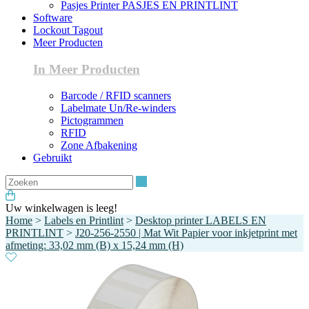
Pasjes Printer PASJES EN PRINTLINT
Software
Lockout Tagout
Meer Producten
In Meer Producten
Barcode / RFID scanners
Labelmate Un/Re-winders
Pictogrammen
RFID
Zone Afbakening
Gebruikt
Zoeken
Uw winkelwagen is leeg!
Home
>
Labels en Printlint
>
Desktop printer LABELS EN
PRINTLINT
>
J20-256-2550 | Mat Wit Papier voor inkjetprint met
afmeting: 33,02 mm (B) x 15,24 mm (H)