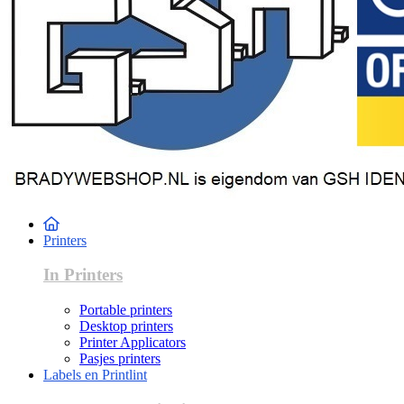
Printers
In Printers
Portable printers
Desktop printers
Printer Applicators
Pasjes printers
Labels en Printlint