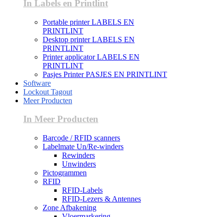
In Labels en Printlint
Portable printer LABELS EN
PRINTLINT
Desktop printer LABELS EN
PRINTLINT
Printer applicator LABELS EN
PRINTLINT
Pasjes Printer PASJES EN PRINTLINT
Software
Lockout Tagout
Meer Producten
In Meer Producten
Barcode / RFID scanners
Labelmate Un/Re-winders
Rewinders
Unwinders
Pictogrammen
RFID
RFID-Labels
RFID-Lezers & Antennes
Zone Afbakening
Vloermarkering