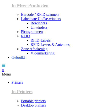
In Meer Producten
Barcode / RFID scanners
Labelmate Un/Re-winders
Rewinders
Unwinders
Pictogrammen
RFID
RFID-Labels
RFID-Lezers & Antennes
Zone Afbakening
Vloermarkering
Gebruikt
×
Menu
Printers
In Printers
Portable printers
Desktop printers