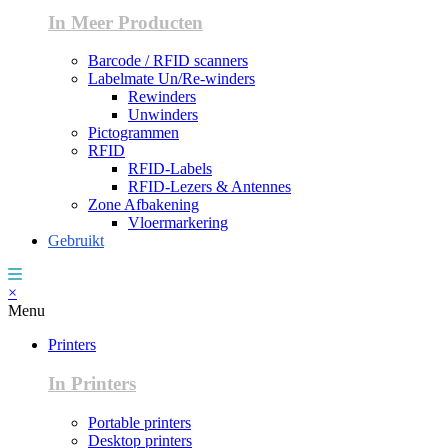
In Meer Producten
Barcode / RFID scanners
Labelmate Un/Re-winders
Rewinders
Unwinders
Pictogrammen
RFID
RFID-Labels
RFID-Lezers & Antennes
Zone Afbakening
Vloermarkering
Gebruikt
×
Menu
Printers
In Printers
Portable printers
Desktop printers