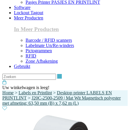
Pasjes Printer PASJES EN PRINTLINT
Software
Lockout Tagout
Meer Producten
In Meer Producten
Barcode / RFID scanners
Labelmate Un/Re-winders
Pictogrammen
RFID
Zone Afbakening
Gebruikt
Zoeken
Uw winkelwagen is leeg!
Home
>
Labels en Printlint
>
Desktop printer LABELS EN
PRINTLINT
>
J20C-2500-2509 | Mat Wit Magnetisch polyester
met afmeting: 63,50 mm (B) x 7,62 m (L)