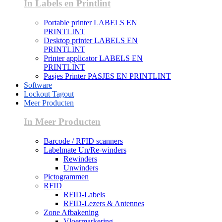
In Labels en Printlint
Portable printer LABELS EN
PRINTLINT
Desktop printer LABELS EN
PRINTLINT
Printer applicator LABELS EN
PRINTLINT
Pasjes Printer PASJES EN PRINTLINT
Software
Lockout Tagout
Meer Producten
In Meer Producten
Barcode / RFID scanners
Labelmate Un/Re-winders
Rewinders
Unwinders
Pictogrammen
RFID
RFID-Labels
RFID-Lezers & Antennes
Zone Afbakening
Vloermarkering