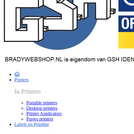
Printers
In Printers
Portable printers
Desktop printers
Printer Applicators
Pasjes printers
Labels en Printlint